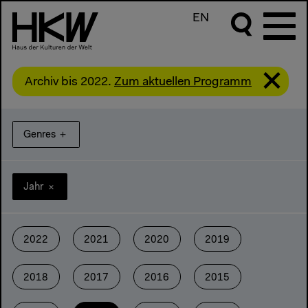
EN
Archiv bis 2022.
Zum aktuellen Programm
Genres
＋
＋
Jahr
2022
2021
2020
2019
2018
2017
2016
2015