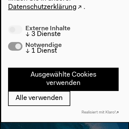
INTERNATIONALES
Datenschutzerklärung
.
PARIS/BERLIN/MADRID
2013
Externe Inhalte
↓
3
Dienste
New cinema and
Notwendige
contemporary art
↓
1
Dienst
25.–30.6.2013
Festival
Ausgewählte Cookies
verwenden
Alle verwenden
Realisiert mit Klaro!