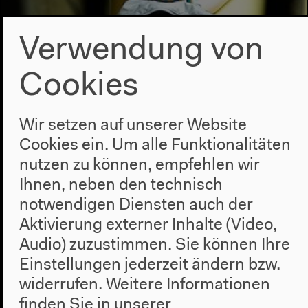
Verwendung von
Cookies
KOREAN CINEMA
TODAY 2013
Wir setzen auf unserer Website
Cookies ein. Um alle Funktionalitäten
Filme des Busan
nutzen zu können, empfehlen wir
International Film Festival
Ihnen, neben den technisch
notwendigen Diensten auch der
02.–12.5.2013
Aktivierung externer Inhalte (Video,
Filmfestival
Audio) zuzustimmen. Sie können Ihre
Einstellungen jederzeit ändern bzw.
RENCONTRES
widerrufen.
Weitere Informationen
finden Sie in unserer