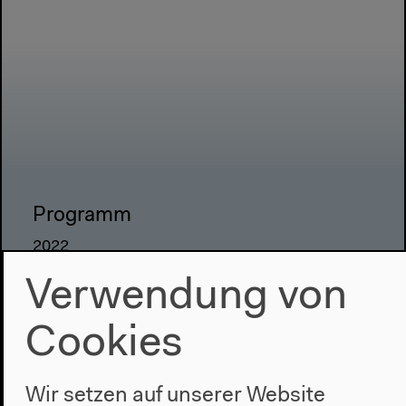
Programm
2022
Das Neue Alphabet
Verwendung von
Das Anthropozän am HKW
Cookies
Haus
Über uns
Wir setzen auf unserer Website
Architektur