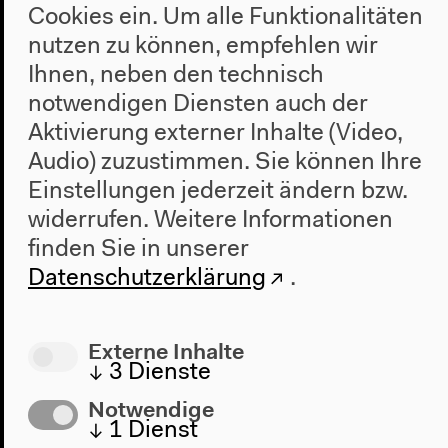
Cookies ein. Um alle Funktionalitäten
Geschichte
nutzen zu können, empfehlen wir
Besuch
Ihnen, neben den technisch
notwendigen Diensten auch der
Anfahrt
Aktivierung externer Inhalte (Video,
Barrierefreiheit
Audio) zuzustimmen. Sie können Ihre
Webshop
Einstellungen jederzeit ändern bzw.
Kontakt
widerrufen.
Weitere Informationen
finden Sie in unserer
Presse
Datenschutzerklärung
.
Team
Datenschutzeinstellungen
Datenschutzerklärung
Externe Inhalte
Impressum
↓
3
Dienste
Notwendige
↓
1
Dienst
Haus der Kulturen der Welt