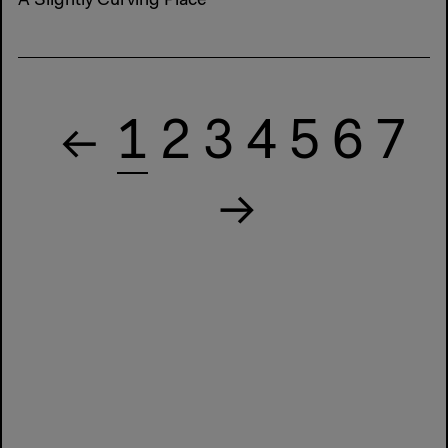
A Slightly Curving Place
1
2
3
4
5
6
7