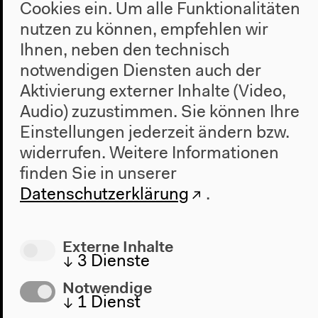
Cookies ein. Um alle Funktionalitäten
nutzen zu können, empfehlen wir
Mo 9.10.2017
19h
Ihnen, neben den technisch
notwendigen Diensten auch der
Salon für Ästhetische Experimente
Aktivierung externer Inhalte (Video,
Audio) zuzustimmen. Sie können Ihre
Diskurs
(...)
Einstellungen jederzeit ändern bzw.
Diskurs
Vortrag
widerrufen.
Weitere Informationen
Salon für ästhetische Experimente
finden Sie in unserer
Datenschutzerklärung
.
Externe Inhalte
Di 10.10.2017
↓
3
Dienste
18.30h
Notwendige
↓
1
Dienst
Climate Engineering in the Wake of Paris