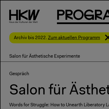
P
R
o
g
R
Archiv bis 2022.
Zum aktuellen Programm
Salon für Ästhetische Experimente
Gespräch
Salon für Ästh
Words for Struggle: How to Unearth Liberatory 