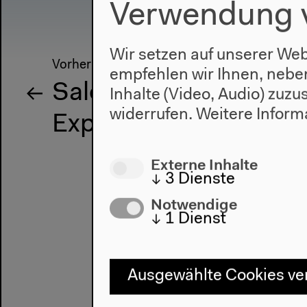
Verwendung 
Wir setzen auf unserer Web
Vorherige Veranstaltung
empfehlen wir Ihnen, nebe
Salon für Ästhetische
Inhalte (Video, Audio) zuz
widerrufen.
Weitere Inform
Experimente
Externe Inhalte
↓
3
Dienste
Notwendige
↓
1
Dienst
Ausgewählte Cookies v