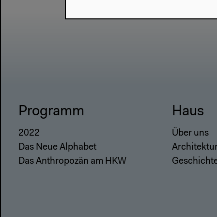
Programm
Haus
2022
Über uns
Das Neue Alphabet
Architektu
Das Anthropozän am HKW
Geschicht