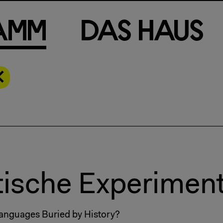
a
m
m
D
a
s
H
a
u
s
etische Experimen
Languages Buried by History?