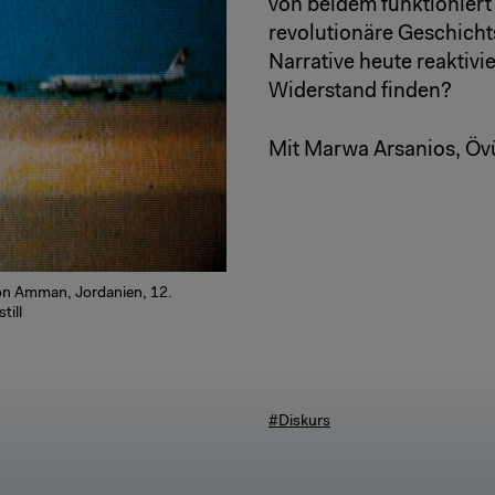
von beidem funktioniert 
revolutionäre Geschich
Narrative heute reaktivi
Widerstand finden?
Mit Marwa Arsanios, Öv
von Amman, Jordanien, 12.
till
#Diskurs