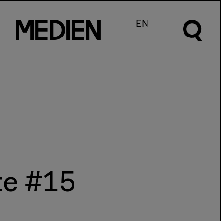
m
e
d
I
e
n
EN
te #15