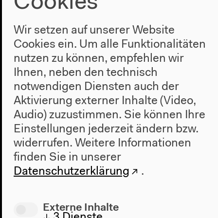
Cookies
Wir setzen auf unserer Website
Möchten Sie von
Vimeo
bereitgestellte externe Inhalte laden?
Cookies ein. Um alle Funktionalitäten
Ja
Immer
nutzen zu können, empfehlen wir
Ihnen, neben den technisch
notwendigen Diensten auch der
Aktivierung externer Inhalte (Video,
Audio) zuzustimmen. Sie können Ihre
Einstellungen jederzeit ändern bzw.
widerrufen.
Weitere Informationen
#Diskurs
finden Sie in unserer
Datenschutzerklärung
.
Externe Inhalte
↓
3
Dienste