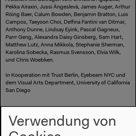
Pekka Airaxin, Jussi Ängeslevä, James Auger, Arthur
Röing Baer, Calum Bowden, Benjamin Bratton, Luis
Campos, Taeyoon Choi, Delfina Fantini van Ditmar,
Anthony Dunne, Lindsay Eyink, Pascal Gagneux,
Parrr Geng, Alexandra Daisy Ginsberg, Sam Hart,
Matthew Lutz, Anna Mikkola, Stephanie Sherman,
Karolina Sobecka, Rasmus Svensson, Elvia Wilk,
und Chris Woebken.
In Kooperation mit Trust Berlin, Eyebeam NYC und
dem Visual Arts Department, University of California
San Diego
Verwendung von