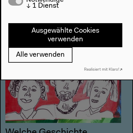
Sonntag 20.2.2022
↓
1
Dienst
10–12.30h
Ausgewählte Cookies
Konferenzraum 1
verwenden
Alle verwenden
Realisiert mit Klaro!
Welche Geschichte