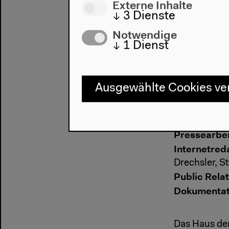
Externe Inhalte
Film und Vi
↓
3
Dienste
Beleuchtun
Notwendige
Jason Dorn, 
↓
1
Dienst
Bereich
Ausgewählte Cookies v
Kommissaris
Redaktion:
F
Pressearbei
Internetred
Drechsler, S
Public Relat
Dokumentat
Das Haus der