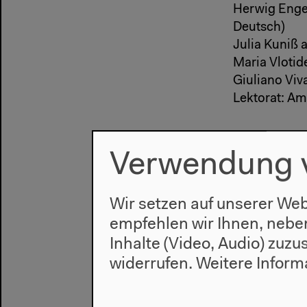
Herwig Enge
Deutsch)
Julia Kuniß 
Maria Vlotid
Giuliano Viv
Lektorat: Am
Technik
Verwendung 
Technischer
Wir setzen auf unserer Web
Leiter der 
empfehlen wir Ihnen, nebe
Leiter Ton- 
Inhalte (Video, Audio) zuz
Beleuchtun
Hallenmeist
widerrufen.
Weitere Inform
Ton und Vid
Ton:
Andreas 