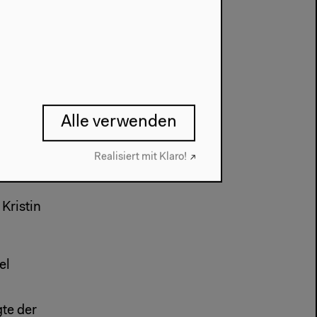
k Vogt,
Alle verwenden
Realisiert mit Klaro!
Kristin
el
gte der