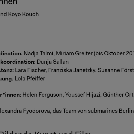
innen
 und Koyo Kouoh
dination:
Nadja Talmi, Miriam Greiter (bis Oktober 20
koordination:
Dunja Sallan
stenz:
Lara Fischer, Franziska Janetzky, Susanne Först
uung:
Lola Pfeiffer
r*innen:
Helen Ferguson, Youssef Hijazi, Günther Orth
lexandra Fyodorova, das Team von submarines Berlin