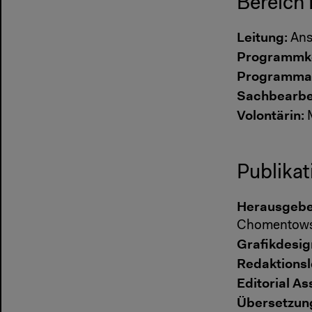
Bereich 
Leitung:
Ans
Programmko
Programmas
Sachbearbe
Volontärin:
M
Publikat
Herausgebe
Chomentows
Grafikdesig
Redaktionsl
Editorial As
Übersetzun