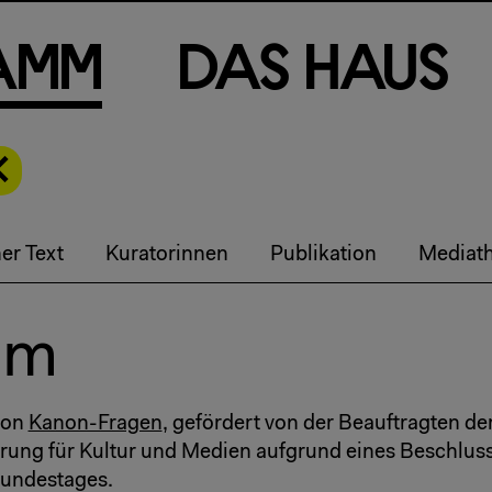
a
m
m
D
a
s
H
a
u
s
er Text
Kuratorinnen
Publikation
Mediat
am
von
Kanon-Fragen
, gefördert von der Beauftragten de
ung für Kultur und Medien aufgrund eines Beschlus
undestages.