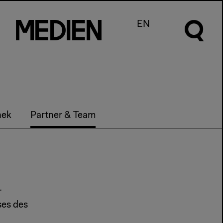
m
e
d
I
e
n
EN
hek
Partner & Team
r
ses des