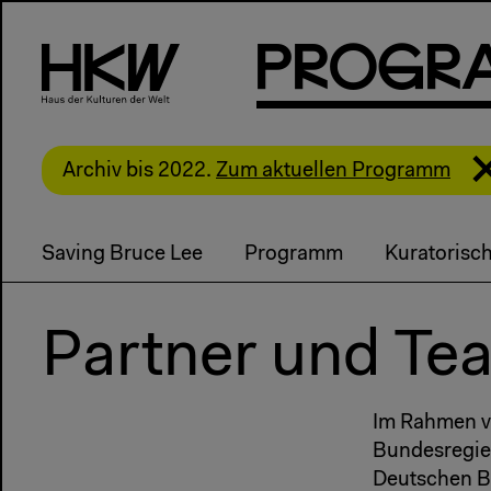
P
R
o
g
R
Archiv bis 2022.
Zum aktuellen Programm
Saving Bruce Lee
Programm
Kuratorisch
Partner und Te
Im Rahmen 
Bundesregier
Deutschen B