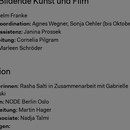
Bildende Kunst und Film
elm Franke
ordination:
Agnes Wegner, Sonja Oehler (bis Oktobe
sistenz:
Janina Prossek
itung:
Cornelia Pilgram
arleen Schröder
ion
rinnen
: Rasha Salti in Zusammenarbeit mit Gabrielle
ki
n:
NODE Berlin Oslo
eitung:
Martin Hager
sociate:
Nadja Talmi
gen: