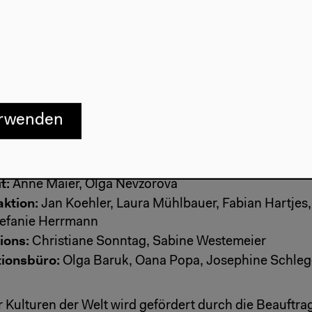
deo:
René Christoph
g und Bühne:
Stephan Barthel, Leonardo Rende, Patri
Adrian Balladore, Bastian Heide, Lucas Kämmerer
 Kommunikation
erwenden
che Leitung:
Franziska Wegener, Sabine Willig
ranziska Wegener, Anna Etteldorf
t:
Anne Maier, Olga Nevzorova
aktion:
Jan Koehler, Laura Mühlbauer, Fabian Hartjes, 
tefanie Herrmann
ions:
Christiane Sonntag, Sabine Westemeier
ionsbüro:
Olga Baruk, Oana Popa, Josephine Schleg
 Kulturen der Welt wird gefördert durch die Beauftra