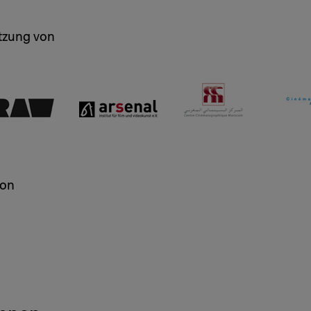
tützung von
von