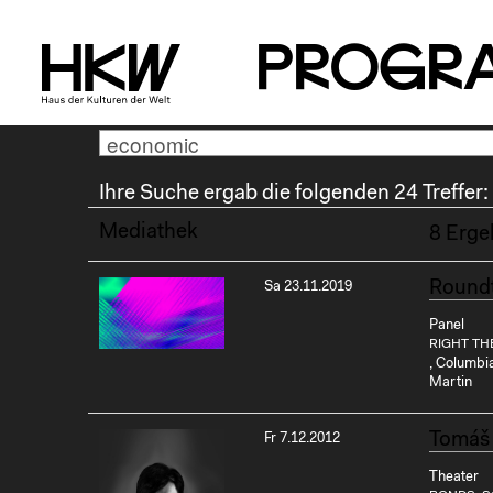
P
R
o
g
R
Ihre Suche ergab die folgenden 24 Treffer:
Mediathek
8 Erge
Roundt
Sa 23.11.2019
Panel
RIGHT TH
, Columbi
Martin
Tomáš 
Fr 7.12.2012
Theater