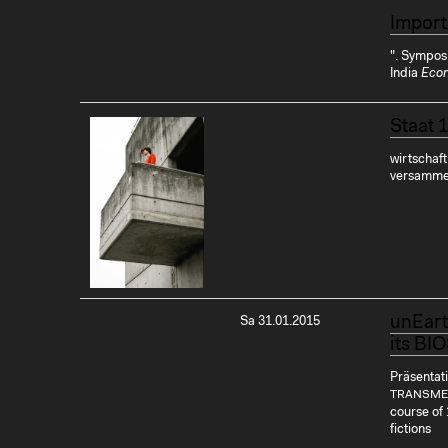
Import
". Sympos
India
Eco
Staat 
wirtschaft
versamme
unEart
Sa 31.01.2015
its BI
Präsentati
TRANSMED
course of
fictions