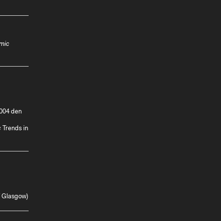
mic
2004 den
c
Trends in
f Glasgow)