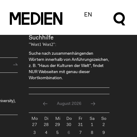
m
e
d
I
e
n
EN
Suchhilfe
"Wort1 Wort2":
Suche nach zusammenhängenden
Wörtern innerhalb von Anführungszeichen,
z. B. "Haus der Kulturen der Welt", findet
NUR Webseiten mit genau dieser
Wortkombination.
versity),
August 2026
Mo
Di
Mi
Do
Fr
Sa
So
27
28
29
30
31
1
2
3
4
5
6
7
8
9