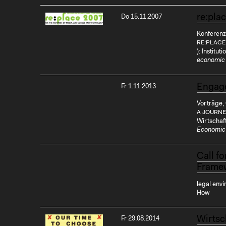
re:pla
Do 15.11.2007
Konferenz
RE:PLACE
): Institu
economic
Engage
Fr 1.11.2013
Vorträge,
A JOURNE
Wirtschaf
Economic
Call f
Framew
legal envi
How
Wirtsc
Fr 29.08.2014