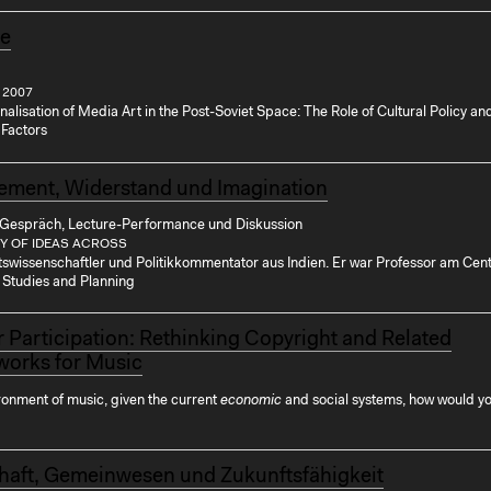
ce
 2007
tionalisation of Media Art in the Post-Soviet Space: The Role of Cultural Policy an
Factors
ment, Widerstand und Imagination
 Gespräch, Lecture-Performance und Diskussion
Y OF IDEAS ACROSS
tswissenschaftler und Politikkommentator aus Indien. Er war Professor am Cent
Studies and Planning
or Participation: Rethinking Copyright and Related
orks for Music
ronment of music, given the current
economic
and social systems, how would yo
haft, Gemeinwesen und Zukunftsfähigkeit