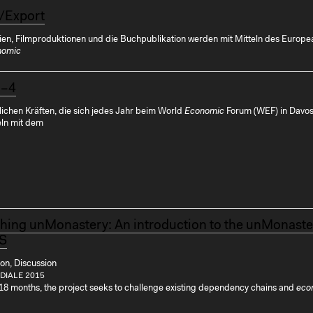
/Export
ien, Filmproduktionen und die Buchpublikation werden mit Mitteln des Europe
nomic
1–4
lichen Kräften, die sich jedes Jahr beim World
Economic
Forum (WEF) in Davo
ln mit dem
hing unMonastery: An introduction to the unMonaste
OS
on, Discussion
IALE 2015
 18 months, the project seeks to challenge existing dependency chains and
eco