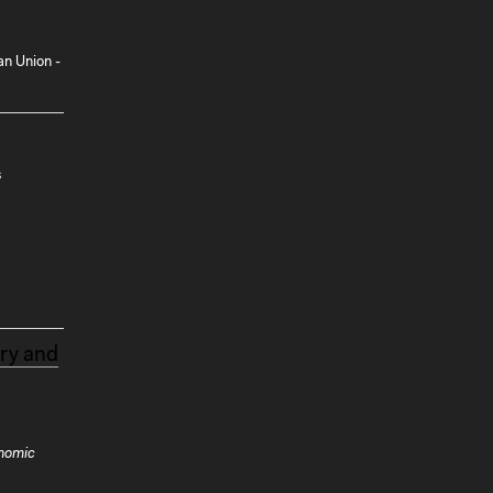
an Union -
s
ry and
nomic