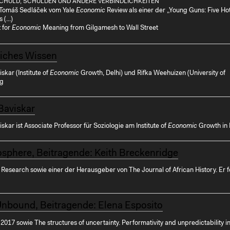
CHULD, SCHULDEN UND ANDERE VERBINDLICHKEITEN
Tomáš Sedláček vom Yale
Economic
Review als einer der „Young Guns: Five Ho
(...)
 for
Economic
Meaning from Gilgamesh to Wall Street
liches Wissen
skar (Institute of
Economic
Growth, Delhi) und Rifka Weehuizen (University of
rg
Baviskar
skar ist Associate Professor für Soziologie am Institute of
Economic
Growth in 
sphere, Beitragende: Keith Breckenridge
Research sowie einer der Herausgeber von The Journal of African History. Er f
nbound, Beitragende: Elena Esposito
 2017 sowie The structures of uncertainty. Performativity and unpredictability i