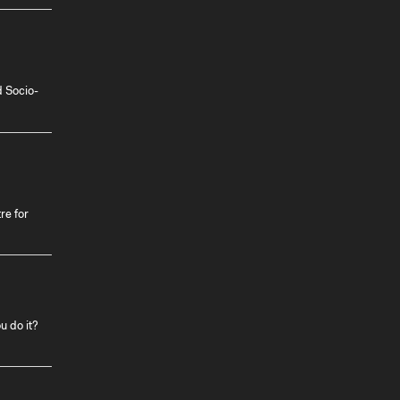
d Socio-
re for
u do it?