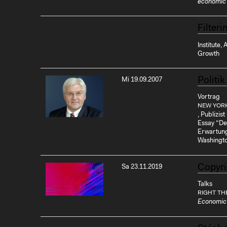
economic
Filter
Institute,
Growth
Politi
Mi 19.09.2007
Vortrag
NEW YOR
, Publizis
Essay “Der 
Erwartung
Washingt
Copyri
Sa 23.11.2019
Talks
RIGHT TH
Economic