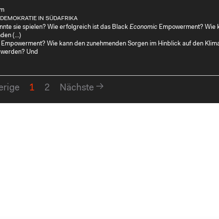
um
 DEMOKRATIE IN SÜDAFRIKA
nte sie spielen? Wie erfolgreich ist das Black
Economic
Empowerment? Wie k
en (...)
Empowerment? Wie kann den zunehmenden Sorgen im Hinblick auf den Klim
 werden? Und
erige
1
2
Nächste