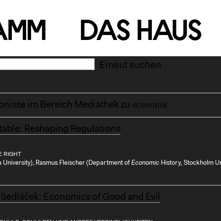
a
m
m
D
a
s
H
a
u
s
Erneut suchen
economic
bnisse im Bereich Mediathek zu
able: Reshaping Regulations
E RIGHT
a University), Rasmus Fleischer (Department of
Economic
History, Stockholm Uni
Sedláček: Economics of Good and Evil