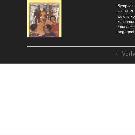
Symposi
20 JAHRE
welche kön
zunehmend
Economic
begegnet
Vorh