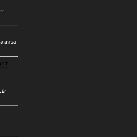
ns.
st shifted
n't
 Er