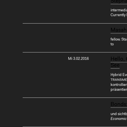
Stéph
intermedi
Currently 
Masahi
fellow. St
to
Hello,
Mi 3.02.2016
See
Hybrid Ev
TRANSME
kontrollie
präsentier
Bonds:
und sicht
Economic