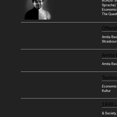
BONDS: S
Sprache) 
Economics 
The Quest
Öffent
Amita Bavi
Strasbou
Amita 
Amita Bavi
Techno
Economic
Kultur
1948 U
& Society,