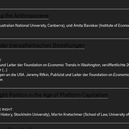
ing the Anthropocene
 Australian National University, Canberra), und Amita Baviskar (Institute of
Econo
k der transatlantischen Beziehungen
K
t und Leiter der Foundation on
Economic
Trends in Washington, veröffentlichte 
(...)
en an die USA. Jeremy Rifkin, Publizist und Leiter der Foundation on
Economi
on
ght Politics in the Age of Platform Capitalism
E RIGHT
History, Stockholm University), Martin Kretschmer (School of Law, University o