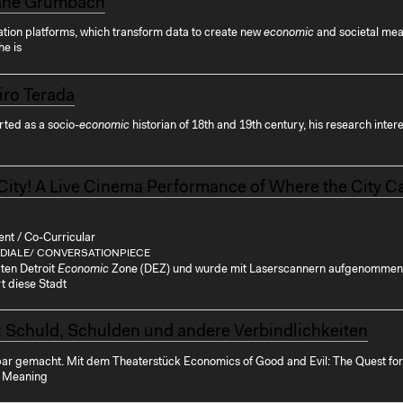
ane Grumbach
ation platforms, which transform data to create new
economic
and societal mea
he is
ro Terada
arted as a socio-
economic
historian of 18th and 19th century, his research intere
 City! A Live Cinema Performance of Where the City Ca
ent / Co-Curricular
DIALE/ CONVERSATIONPIECE
rten Detroit
Economic
Zone (DEZ) und wurde mit Laserscannern aufgenommen.
t diese Stadt
 Schuld, Schulden und andere Verbindlichkeiten
bar gemacht. Mit dem Theaterstück Economics of Good and Evil: The Quest for
Meaning