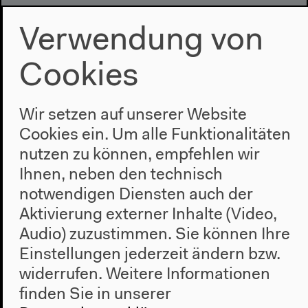
Verwendung von
Cookies
Programm
Wir setzen auf unserer Website
2022
Cookies ein. Um alle Funktionalitäten
Das Neue Alphabet
nutzen zu können, empfehlen wir
Das Anthropozän am HKW
Ihnen, neben den technisch
notwendigen Diensten auch der
Haus
Aktivierung externer Inhalte (Video,
Über uns
Audio) zuzustimmen. Sie können Ihre
Architektur
Einstellungen jederzeit ändern bzw.
Geschichte
widerrufen.
Weitere Informationen
finden Sie in unserer
Besuch