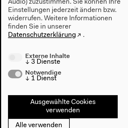
Audio) zuzustimmen. Sie können Ihre
Einstellungen jederzeit ändern bzw.
widerrufen.
Weitere Informationen
finden Sie in unserer
Datenschutzerklärung
.
Externe Inhalte
↓
3
Dienste
Notwendige
↓
1
Dienst
Redefining the Power / Nach Dürer
Entwicklungen.Angola Ausbeutung
Deutschland
Ausgewählte Cookies
Erinnerung Kolonialismus Moderne Portugal
verwenden
Unterdrückung (...)
Deutschland
Alle verwenden