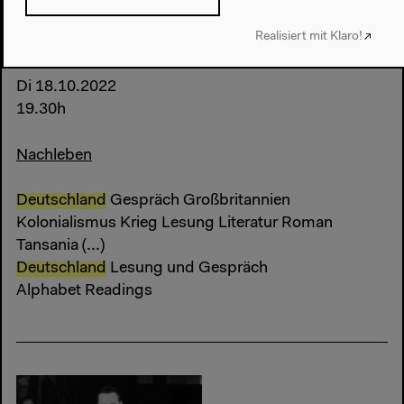
Realisiert mit Klaro!
Di 18.10.2022
19.30h
Nachleben
Deutschland
Gespräch Großbritannien
Kolonialismus Krieg Lesung Literatur Roman
Tansania (...)
Deutschland
Lesung und Gespräch
Alphabet Readings