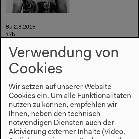
So 2.8.2015
17h
Verwendung von
DJ Pawas
Cookies
Deutschland
Elektronische Musik Festival Indien
Konzert Musik Wasser (...)
Deutschland
Konzert
Wir setzen auf unserer Website
Wassermusik: Mother India
Cookies ein. Um alle Funktionalitäten
nutzen zu können, empfehlen wir
Ihnen, neben den technisch
notwendigen Diensten auch der
Aktivierung externer Inhalte (Video,