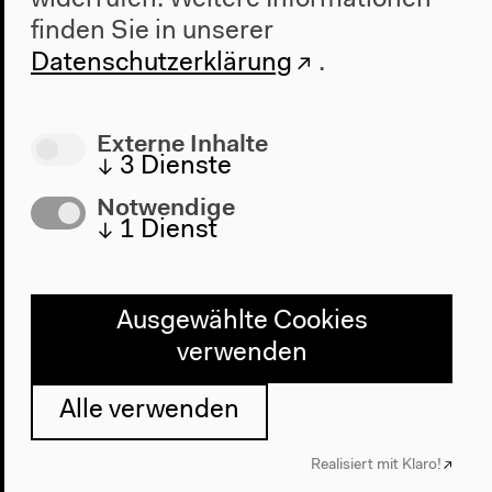
finden Sie in unserer
Datenschutzerklärung
.
Externe Inhalte
↓
3
Dienste
Notwendige
↓
1
Dienst
Programm
2022
Ausgewählte Cookies
Das Neue Alphabet
verwenden
Das Anthropozän am HKW
Alle verwenden
Haus
Über uns
Realisiert mit Klaro!
Architektur