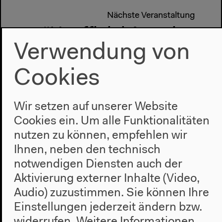
Nächste Veranstaltung
“Unofficial America
Verwendung von
Goes to the
Cookies
Conference”: A
Missed Seminar on
Wir setzen auf unserer Website
Eslanda Robeson
Cookies ein. Um alle Funktionalitäten
nutzen zu können, empfehlen wir
Ihnen, neben den technisch
notwendigen Diensten auch der
Aktivierung externer Inhalte (Video,
Audio) zuzustimmen. Sie können Ihre
Einstellungen jederzeit ändern bzw.
widerrufen.
Weitere Informationen