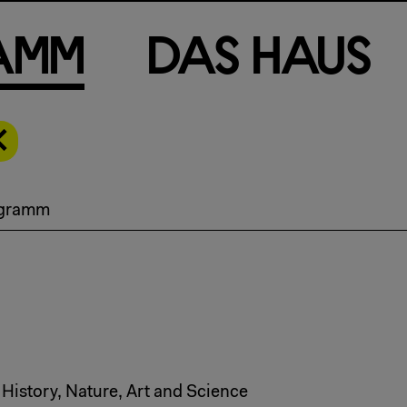
a
m
m
D
a
s
H
a
u
s
gramm
istory, Nature, Art and Science