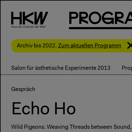
P
R
o
g
R
Archiv bis 2022.
Zum aktuellen Programm
Salon für ästhetische Experimente 2013
Pro
Gespräch
Echo Ho
Wild Pigeons. Weaving Threads between Sound, H