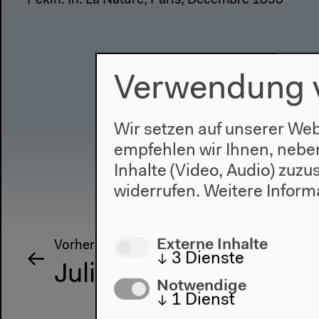
Pékin. In: La Nature, Paris, Decembre 1893
Verwendung 
Wir setzen auf unserer Web
empfehlen wir Ihnen, nebe
Inhalte (Video, Audio) zuz
widerrufen.
Weitere Inform
Externe Inhalte
Vorherige Veranstaltung
↓
3
Dienste
Juliane Laitzsch
Notwendige
↓
1
Dienst