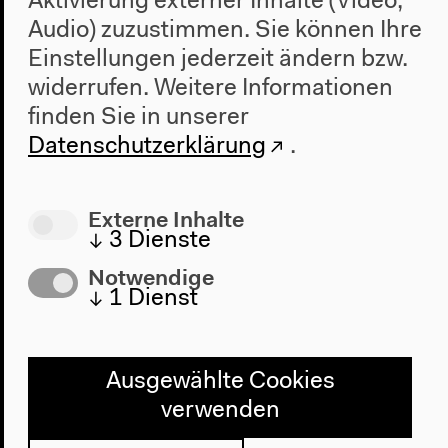
Aktivierung externer Inhalte (Video,
Audio) zuzustimmen. Sie können Ihre
Einstellungen jederzeit ändern bzw.
widerrufen.
Weitere Informationen
finden Sie in unserer
Datenschutzerklärung
.
Externe Inhalte
↓
3
Dienste
Stefan Hayn
Notwendige
↓
1
Dienst
Wer beerbt wen? Und wie?
Gespräch und Screening
Ausgewählte Cookies
verwenden
Mittwoch 22.5.2013