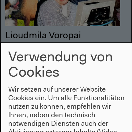
Lioudmila Voropai
Der Wille zum Wissen. Popularisierung der
Wissenschaften und die Künste
Verwendung von
Gespräch
Cookies
Wir setzen auf unserer Website
Mittwoch 5.6.2013
Cookies ein. Um alle Funktionalitäten
nutzen zu können, empfehlen wir
19h
Ihnen, neben den technisch
notwendigen Diensten auch der