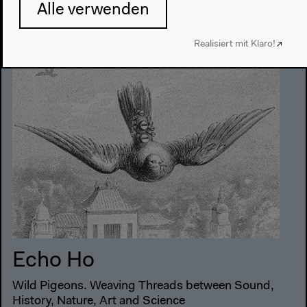
Alle verwenden
19h
Realisiert mit Klaro!
Echo Ho
Wild Pigeons. Weaving Threads between Sound,
History, Nature, Art and Science