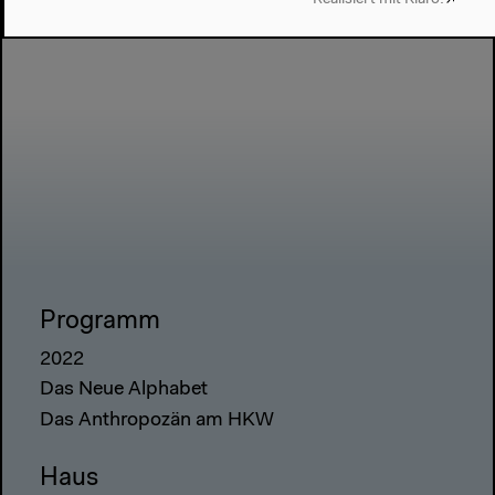
Programm
2022
Das Neue Alphabet
Das Anthropozän am HKW
Haus