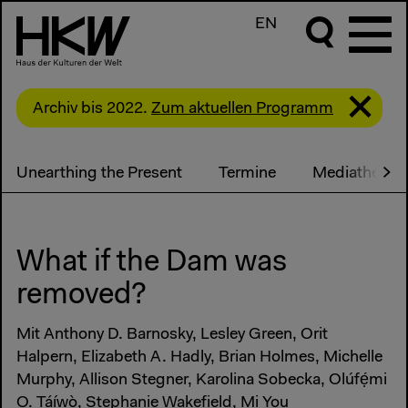
EN
Archiv bis 2022.
Zum aktuellen Programm
Unearthing the Present
Termine
Mediathek
What if the Dam was
removed?
Mit Anthony D. Barnosky, Lesley Green, Orit
Halpern, Elizabeth A. Hadly, Brian Holmes, Michelle
Murphy, Allison Stegner, Karolina Sobecka, Olúfẹ́mi
O. Táíwò, Stephanie Wakefield, Mi You