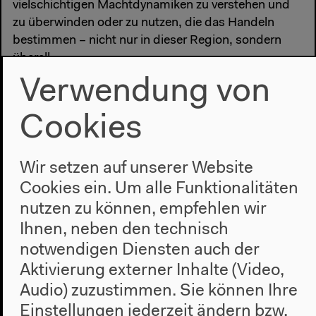
vielschichtigen Machtdynamiken zu verstehen und
zu überwinden oder zu nutzen, die das Handeln
bestimmen – nicht nur in dieser Region, sondern
überall.
Verwendung von
Mit
Anthony D. Barnosky
,
Lesley Green
,
Orit
Halpern
,
Elizabeth A. Hadly
,
Brian Holmes
,
Michelle
Cookies
Murphy
,
Allison Stegner
, Karolina Sobecka,
Olúfẹ́mi
O. Táíwò
,
Stephanie Wakefield
,
Mi You
Wir setzen auf unserer Website
Cookies ein. Um alle Funktionalitäten
nutzen zu können, empfehlen wir
#Anthropozän
#Diskurs
#Erde
#Forschung
#Geologie
Ihnen, neben den technisch
#Gesellschaft
#Kunst
#Politik
notwendigen Diensten auch der
Aktivierung externer Inhalte (Video,
Vorherige Veranstaltung
Audio) zuzustimmen. Sie können Ihre
Clashing Presents:
Einstellungen jederzeit ändern bzw.