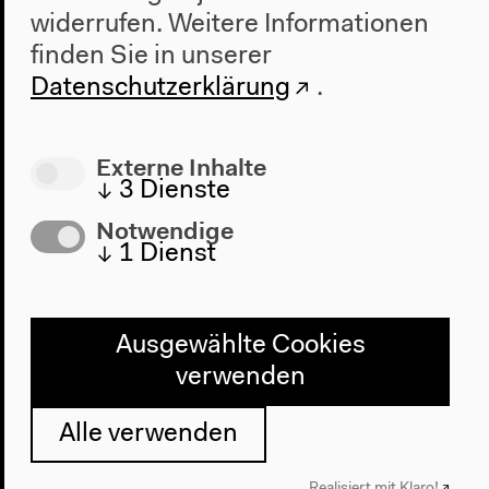
widerrufen.
Weitere Informationen
Die Versöhnung der
finden Sie in unserer
Zeiten
Datenschutzerklärung
.
Externe Inhalte
Nächste Veranstaltung
↓
3
Dienste
Exchange on the Half-
Notwendige
↓
1
Dienst
Life of the Nuclear
Age
Ausgewählte Cookies
verwenden
Alle verwenden
Realisiert mit Klaro!