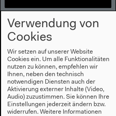
Between Spaces, between Lines
Verwendung von
(Teil 2, Englisch)
Mit Orit Halpern, Johannes Bruder, Karolina
Cookies
Sobecka, Sandi Hilal, Moderation: Nick Houde
Englische Originalversion
Wir setzen auf unserer Website
Präsentationen, 29.10.2020
Mehr zum Video
Cookies ein. Um alle Funktionalitäten
nutzen zu können, empfehlen wir
Ihnen, neben den technisch
notwendigen Diensten auch der
Aktivierung externer Inhalte (Video,
Audio) zuzustimmen. Sie können Ihre
Einstellungen jederzeit ändern bzw.
widerrufen.
Weitere Informationen