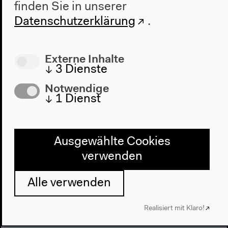
finden Sie in unserer
Datenschutzerklärung
.
Externe Inhalte
↓
3
Dienste
Notwendige
Reden aus dem Labor | Orit
↓
1
Dienst
Halpern & Henning Schmidgen
100 Jahre Gegenwart. Der Auftakt
Ausgewählte Cookies
30.9.–4.10.2015
verwenden
Dialog
Mehr zum Video
Alle verwenden
Realisiert mit Klaro!