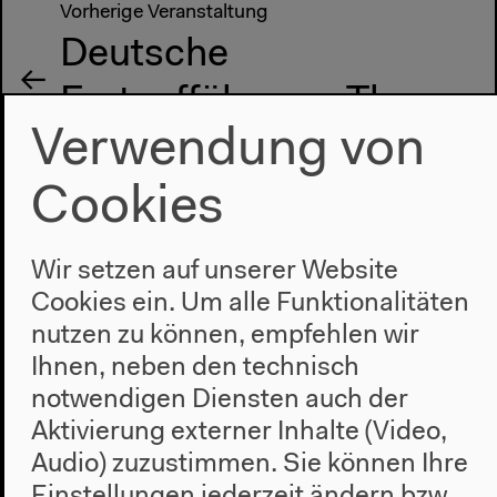
Vorherige Veranstaltung
Deutsche
Erstaufführung: The
Verwendung von
Lobby
Cookies
Nächste Veranstaltung
Wir setzen auf unserer Website
Uraufführung: Berlin
Cookies ein. Um alle Funktionalitäten
[Underground]
nutzen zu können, empfehlen wir
Ihnen, neben den technisch
notwendigen Diensten auch der
Aktivierung externer Inhalte (Video,
Audio) zuzustimmen. Sie können Ihre
Einstellungen jederzeit ändern bzw.