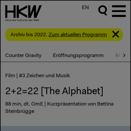
EN
Archiv bis 2022.
Zum aktuellen Programm
Counter Gravity
Eröffnungsprogramm
Media
Film | #3 Zeichen und Musik
2+2=22 [The Alphabet]
88 min, dt. OmE | Kurzpräsentation von Bettina
Steinbrügge