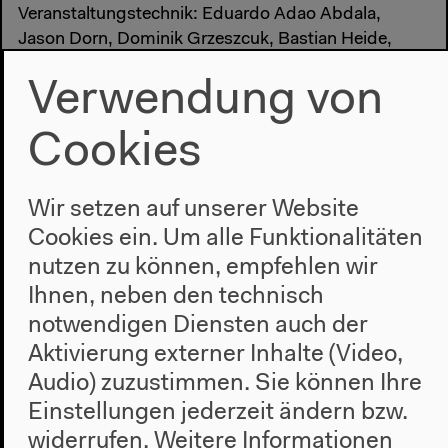
Veranstaltungstechnik: Eduardo Adao Abdala,
Jason Dorn, Dominik Grzeszcuk, Bastian Heide,
Frederick Langkau, Carsten Palme, Marcos Pérez,
Verwendung von
Leonardo Rende, Nicholas Tanton, Patrik Vogt
Ton und Video: Jozefina Chetko, Andreas Durchgraf,
Cookies
Simon Franzkowiak, Matthias Hartenberger,
Anastasios Papiomytoglou, Felix Podzwadowski
Wir setzen auf unserer Website
Cookies ein. Um alle Funktionalitäten
Kommunikation und Kulturelle Bildung
nutzen zu können, empfehlen wir
Leitung: Daniel Neugebauer
Ihnen, neben den technisch
Redaktion: Amaya Gallegos, Sabine Willig, Anna
notwendigen Diensten auch der
Etteldorf, Moritz Müller
Aktivierung externer Inhalte (Video,
Leitung Digitale Redaktion: Karen Khurana
Audio) zuzustimmen. Sie können Ihre
Digitale Redaktion: Jan Köhler, Kristin Drechsler,
Elinor Lazar, Shohreh Shakoory, Hannah Beeck,
Einstellungen jederzeit ändern bzw.
Moritz Hoffmann, Anna Leonie Hofmann
widerrufen.
Weitere Informationen