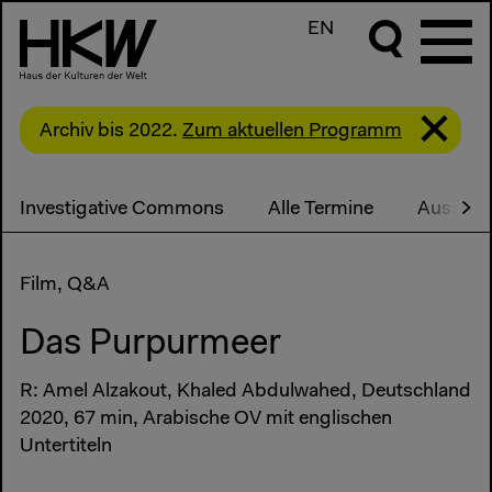
EN
Archiv bis 2022.
Zum aktuellen Programm
Investigative Commons
Alle Termine
Ausstel
Film, Q&A
Das Purpurmeer
R: Amel Alzakout, Khaled Abdulwahed, Deutschland
2020, 67 min, Arabische OV mit englischen
Untertiteln