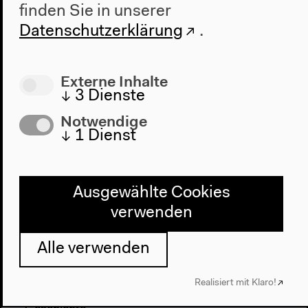
finden Sie in unserer
Datenschutzerklärung
.
Externe Inhalte
↓
3
Dienste
Notwendige
↓
1
Dienst
Programm
2022
Ausgewählte Cookies
Das Neue Alphabet
verwenden
Das Anthropozän am HKW
Alle verwenden
Haus
Über uns
Realisiert mit Klaro!
Architektur