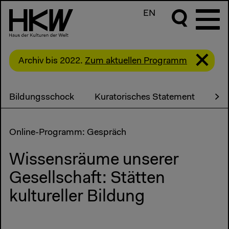
EN
Archiv bis 2022.
Zum aktuellen Programm
Bildungsschock
Kuratorisches Statement
Ter
Online-Programm: Gespräch
Wissensräume unserer
Gesellschaft: Stätten
kultureller Bildung