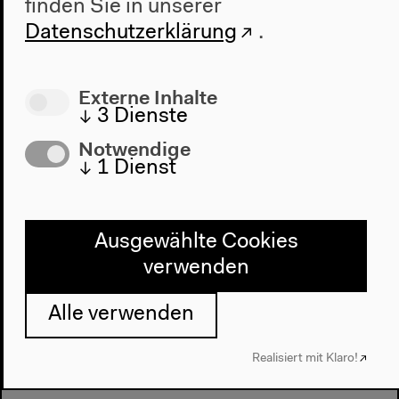
finden Sie in unserer
Datenschutzerklärung
.
Vorherige Veranstaltung
1970er Wi(e)derlesen
Externe Inhalte
↓
3
Dienste
Notwendige
Nächste Veranstaltung
↓
1
Dienst
Students’ Day
Ausgewählte Cookies
verwenden
Alle verwenden
Realisiert mit Klaro!