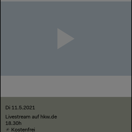
Möchten Sie von
Vimeo
bereitgestellte externe Inhalte laden?
Ja
Immer
Di 11.5.2021
Livestream auf hkw.de
18.30h
Kostenfrei