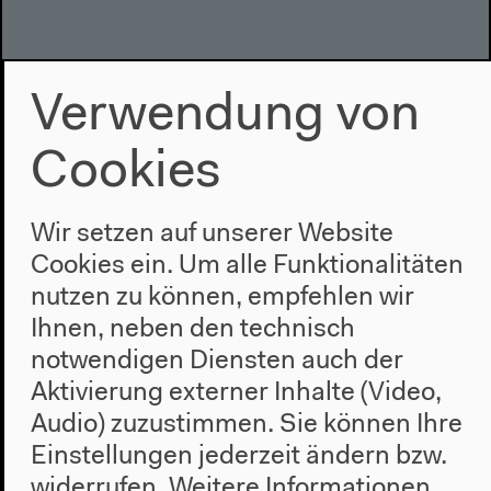
Verwendung von
Detailliertes Programm –
Cookies
Druckversion
PDF / 1,48 MB
Wir setzen auf unserer Website
Cookies ein. Um alle Funktionalitäten
nutzen zu können, empfehlen wir
Ihnen, neben den technisch
notwendigen Diensten auch der
Aktivierung externer Inhalte (Video,
Audio) zuzustimmen. Sie können Ihre
Einstellungen jederzeit ändern bzw.
Video – 0:35:17
widerrufen.
Weitere Informationen