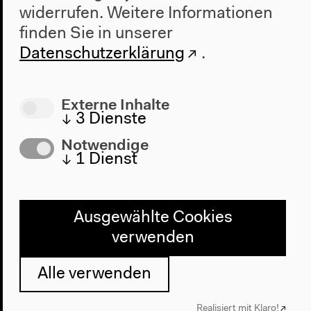
widerrufen.
Weitere Informationen
finden Sie in unserer
Datenschutzerklärung
.
Externe Inhalte
↓
3
Dienste
Notwendige
↓
1
Dienst
Programm
Ausgewählte Cookies
2022
verwenden
Das Neue Alphabet
Das Anthropozän am HKW
Alle verwenden
Haus
Realisiert mit Klaro!