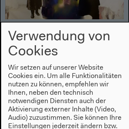
Nervöse Systeme
Verwendung von
Nervöse Systeme
Cookies
Quantifiziertes Leben und die soziale Frage
Ausstellung
Wir setzen auf unserer Website
11.3.–9.5.2016
Cookies ein. Um alle Funktionalitäten
nutzen zu können, empfehlen wir
Ihnen, neben den technisch
notwendigen Diensten auch der
Aktivierung externer Inhalte (Video,
Audio) zuzustimmen. Sie können Ihre
Einstellungen jederzeit ändern bzw.