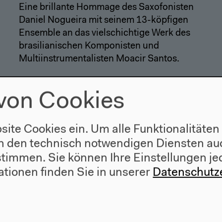
Eine brillante Hommage des Saxofonisten
Daniel Nogueira mit seinem 13-köpfigen
Ensemble an das vielschichtige Werk des
brasilianischen Komponisten und
Multiinstrumentalisten Moacir Santos.
von Cookies
site Cookies ein. Um alle Funktionalitäten
n den technisch notwendigen Diensten auc
ustimmen. Sie können Ihre Einstellungen je
ationen finden Sie in unserer
Datenschutz