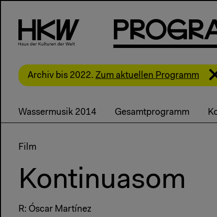
P
R
o
g
R
Archiv bis 2022.
Zum aktuellen Programm
Wassermusik 2014
Gesamtprogramm
Ko
Film
Kontinuasom
R: Óscar Martínez