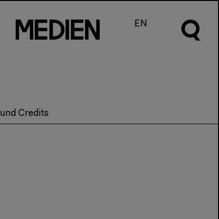
m
e
d
I
e
n
EN
 und Credits