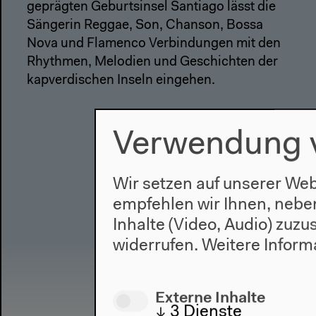
geprägten Geburtsinsel Santiago lässt die
Sängerin Reggae, Son, Chanson, Bossa
Nova und Flamenco Verbindungen mit den
Rhythmen, Melodien und Geschichten der
kapverdischen Inseln eingehen.
Verwendung 
Wir setzen auf unserer Web
empfehlen wir Ihnen, nebe
Inhalte (Video, Audio) zuz
widerrufen.
Weitere Inform
Externe Inhalte
↓
3
Dienste