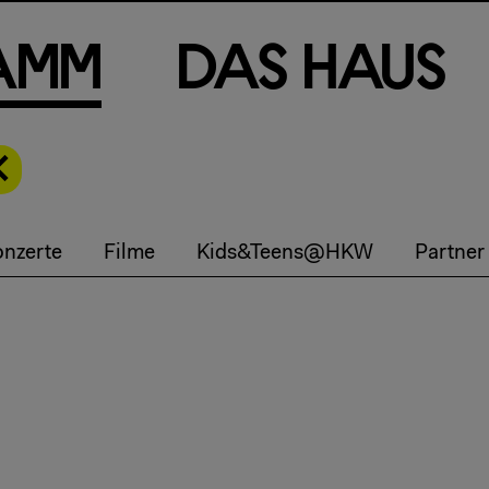
a
m
m
D
a
s
H
a
u
s
nzerte
Filme
Kids&Teens@HKW
Partner