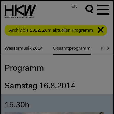
EN
Archiv bis 2022.
Zum aktuellen Programm
Wassermusik 2014
Gesamtprogramm
Konze
Programm
Samstag 16.8.2014
15.30h