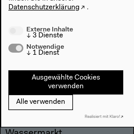
Datenschutzerklärung
.
Externe Inhalte
↓
3
Dienste
Notwendige
↓
1
Dienst
Wasserreisen
Ausgewählte Cookies
verwenden
Paddeltouren zum Festival
Alle verwenden
Realisiert mit Klaro!
18–22h
Wassermarkt