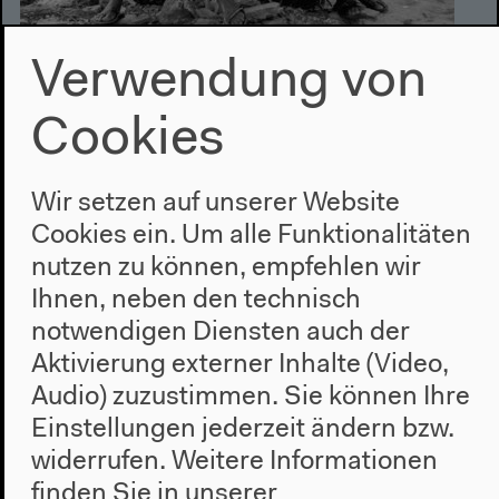
Verwendung von
A batalha de Tabatô (The
Battle of Tabatô)
Cookies
R: João Viana
Wir setzen auf unserer Website
Film
Cookies ein. Um alle Funktionalitäten
Eintritt: Abendticket (2 Konzerte + Film) 13€/10€, Film solo
6€/4€
nutzen zu können, empfehlen wir
Ihnen, neben den technisch
notwendigen Diensten auch der
Freitag 8.8.2014
Aktivierung externer Inhalte (Video,
Audio) zuzustimmen. Sie können Ihre
17h
Einstellungen jederzeit ändern bzw.
widerrufen.
Weitere Informationen
finden Sie in unserer