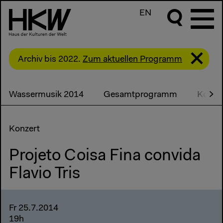
EN
Archiv bis 2022.
Zum aktuellen Programm
Wassermusik 2014
Gesamtprogramm
Konze
Konzert
Projeto Coisa Fina convida
Flavio Tris
Fr 25.7.2014
19h