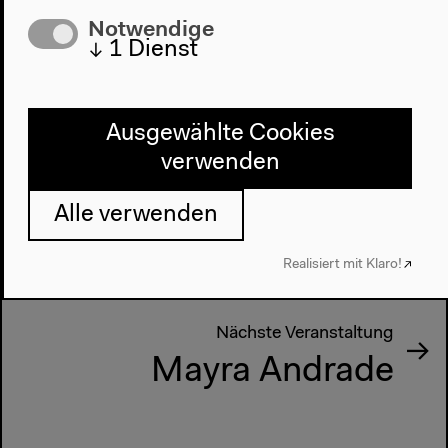
Notwendige
↓
1
Dienst
Ausgewählte Cookies
verwenden
Vorherige Veranstaltung
Making of
Alle verwenden
Wassermusik
Realisiert mit Klaro!
Nächste Veranstaltung
Mayra Andrade