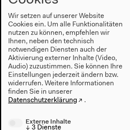
Wir setzen auf unserer Website
Cookies ein. Um alle Funktionalitäten
nutzen zu können, empfehlen wir
Ihnen, neben den technisch
25.7.2014
notwendigen Diensten auch der
Kontinuasom
Aktivierung externer Inhalte (Video,
Audio) zuzustimmen. Sie können Ihre
R: Óscar Martínez
Einstellungen jederzeit ändern bzw.
Kapverden/Spanien 2010, 80 min, kreolisches OmE
widerrufen.
Weitere Informationen
finden Sie in unserer
Datenschutzerklärung
.
Externe Inhalte
↓
3
Dienste