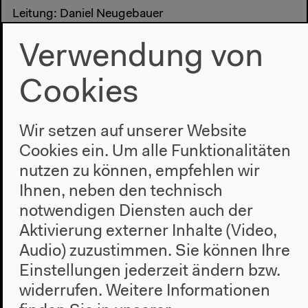
Leitung: Daniel Neugebauer
Redaktion: Anna Etteldorf, Amaya Gallegos, Moritz
Verwendung von
Müller, Franziska Wegener, Sabine Willig
Leitung Digitale Redaktion: Karen Khurana
Cookies
Digitale Redaktion: Kristin Drechsler, Moritz
Hoffmann, Anna Leonie Hofmann, Jan Köhler, Elinor
Lazar, Céline Pilch
Wir setzen auf unserer Website
Leitung Presse und PR: Jan Trautmann
Cookies ein. Um alle Funktionalitäten
Presse: Lutz Breitinger, Lilli Heinemann
Public Relations: Susanne Held, Sabine Westemeier
nutzen zu können, empfehlen wir
Dokumentationsbüro: Svetlana Bierl, Josephine
Ihnen, neben den technisch
Schlegel
notwendigen Diensten auch der
Hausgrafik: Bárbara Acevedo Strange
Aktivierung externer Inhalte (Video,
Audio) zuzustimmen. Sie können Ihre
Das Haus der Kulturen der Welt wird gefördert
Einstellungen jederzeit ändern bzw.
durch die Beauftragte der Bundesregierung für
widerrufen.
Weitere Informationen
Kultur und Medien sowie das Auswärtige Amt.