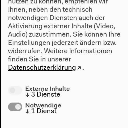
nutzen zu können, empfehlen wir
Sven Lütticken: Die
Ihnen, neben den technisch
notwendigen Diensten auch der
Gegenwart der
Aktivierung externer Inhalte (Video,
Vorgeschichte
Audio) zuzustimmen. Sie können Ihre
Vortrag
Einstellungen jederzeit ändern bzw.
widerrufen.
Weitere Informationen
Tagesticket 11€/8€ inkl. Ausstellung
finden Sie in unserer
Datenschutzerklärung
.
16.45h
Maria Stavrinaki: Gang
Externe Inhalte
↓
3
Dienste
durchs Neolithikum: Dauer,
Notwendige
Wiederkehr, Ende.
↓
1
Dienst
Vortrag
Tagesticket 11€/8€ inkl. Ausstellung