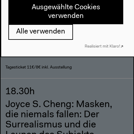
Ausgewählte Cookies
verwenden
17.30h
Alle verwenden
Gespräch
Realisiert mit Klaro!
Mit Sven Lütticken & Maria Stavrinaki,
Moderation: Jenny Nachtigall
Tagesticket 11€/8€ inkl. Ausstellung
18.30h
Joyce S. Cheng: Masken,
die niemals fallen: Der
Surrealismus und die