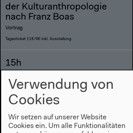
der Kulturanthropologie
nach Franz Boas
Vortrag
Tagesticket 11€/8€ inkl. Ausstellung
15h
Gespräch
Verwendung von
Mit Susanne Leeb & Silvy Chakkalakal, moderiert
von Anselm Franke & Tom Holert
Cookies
Tagesticket 11€/8€ inkl. Ausstellung
Wir setzen auf unserer Website
Cookies ein. Um alle Funktionalitäten
16h