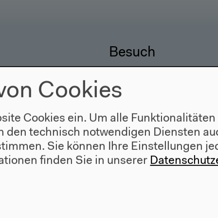
Besuch
Anfahrt
von Cookies
r
Barrierefreiheit
e
Webshop
site Cookies ein. Um alle Funktionalitäten
n den technisch notwendigen Diensten auc
ustimmen. Sie können Ihre Einstellungen je
ationen finden Sie in unserer
Datenschutz
557 Berlin