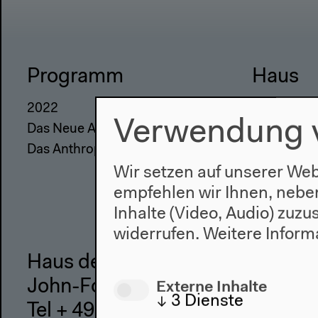
Programm
Haus
2022
Über uns
Verwendung 
Das Neue Alphabet
Architektu
Das Anthropozän am HKW
Geschicht
Wir setzen auf unserer Web
empfehlen wir Ihnen, nebe
Inhalte (Video, Audio) zuz
widerrufen.
Weitere Inform
Haus der Kulturen der Welt
Externe Inhalte
John-Foster-Dulles-Allee 10, 10
↓
3
Dienste
Tel + 49 30 397 87 0