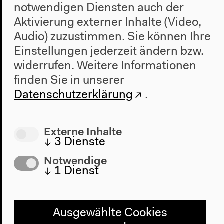
notwendigen Diensten auch der
Laudatio
Aktivierung externer Inhalte (Video,
Hans Christoph Buch würdigt die diesjährigen
Audio) zuzustimmen. Sie können Ihre
Preisträger Dany Laferrière & Beate Thill
Einstellungen jederzeit ändern bzw.
widerrufen.
Weitere Informationen
finden Sie in unserer
Datenschutzerklärung
.
Externe Inhalte
↓
3
Dienste
Notwendige
↓
1
Dienst
Ausgewählte Cookies