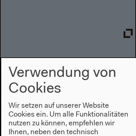
Festrede
Verwendung von
Yoko Tawadas Festrede anlässlich der Verleihung
des Internationalen Literaturpreises 2013
Cookies
Wir setzen auf unserer Website
Cookies ein. Um alle Funktionalitäten
nutzen zu können, empfehlen wir
Ihnen, neben den technisch