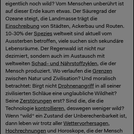
eigentlich noch wild? Vom Menschen unberührt ist
auf dieser Erde kaum etwas. Der Säuregrad der
Ozeane steigt, die Landmasse trägt die
Einschreibung
von Städten, Ackerbau und Routen.
10-30% der
Spezies
weltweit sind aktuell vom
Aussterben betroffen, viele suchen sich sekundäre
Lebensräume. Der Regenwald ist nicht nur
dezimiert, sondern auch im Austausch mit
weltweiten
Schad- und Nährstoffzyklen,
die der
Mensch produziert. Wo verlaufen die
Grenzen
zwischen Natur und Zivilisation? Und moralisch
betrachtet: Birgt nicht
Drohnenangriff
in all seiner
zivilisierten Schläue eine unglaubliche Wildheit?
Seine
Zerstörungen
erst? Sind die, die die
Technologie
kontrollieren,
deswegen weniger wild?
Wenn “wild“ ein Zustand der Unberechenbarkeit ist,
dann leben wir trotz aller
Wettervorhersagen,
Hochrechnungen
und Horoskope, die der Mensch