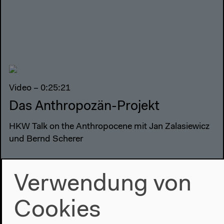
Video – 0:25:21
Das Anthropozän-Projekt
HKW Talk on the Anthropocene mit Jan Zalasiewicz
und Bernd Scherer
Verwendung von
Cookies