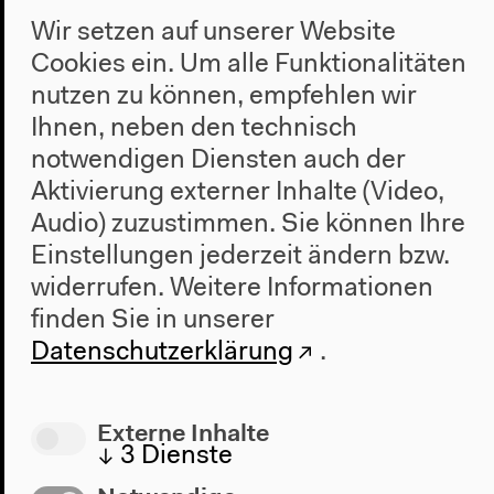
Wir setzen auf unserer Website
Cookies ein. Um alle Funktionalitäten
Video – 0:50:59
nutzen zu können, empfehlen wir
Das Anthropozän-Projekt | Eine
Ihnen, neben den technisch
Eröffnung
notwendigen Diensten auch der
Aktivierung externer Inhalte (Video,
Dialog zwischen Christina von Braun und Paulo
Audio) zuzustimmen. Sie können Ihre
Tavares
Einstellungen jederzeit ändern bzw.
widerrufen.
Weitere Informationen
finden Sie in unserer
Datenschutzerklärung
.
Externe Inhalte
↓
3
Dienste