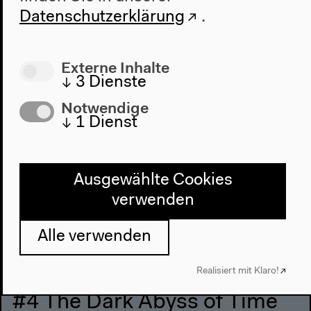
Datenschutzerklärung
.
Montag 24.11.2014
Externe Inhalte
11–19h
↓
3
Dienste
Notwendige
↓
1
Dienst
Ausgewählte Cookies
verwenden
Alle verwenden
Realisiert mit Klaro!
#4 The Dark Abyss of Time