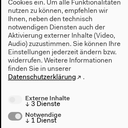
Geschichte
Cookies ein. Um alle Funktionalitäten
nutzen zu können, empfehlen wir
Besuch
Ihnen, neben den technisch
Anfahrt
notwendigen Diensten auch der
Barrierefreiheit
Aktivierung externer Inhalte (Video,
Webshop
Audio) zuzustimmen. Sie können Ihre
Einstellungen jederzeit ändern bzw.
Kontakt
widerrufen.
Weitere Informationen
Presse
finden Sie in unserer
Team
Datenschutzerklärung
.
Datenschutzeinstellungen
Datenschutzerklärung
Externe Inhalte
Impressum
↓
3
Dienste
Notwendige
↓
1
Dienst
Haus der Kulturen der Welt