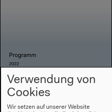
Programm
2022
Das Neue Alphabet
Verwendung von
Das Anthropozän am HKW
Cookies
Haus
Über uns
Wir setzen auf unserer Website
Architektur