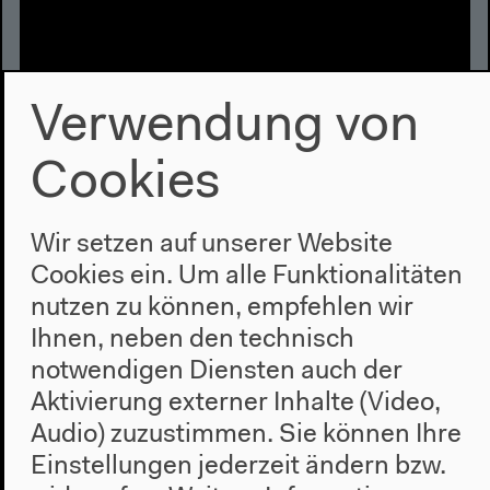
Verwendung von
Cookies
Die Wiederkehr von Faschismen
Wir setzen auf unserer Website
im Zeitalter der Digitalität:
Cookies ein. Um alle Funktionalitäten
Rereading „Rasse, Klasse, Nation“
nutzen zu können, empfehlen wir
(Englisch)
Ihnen, neben den technisch
notwendigen Diensten auch der
Mit Brenna Bhandar, Ruth Wilson Gilmore, Mark
Aktivierung externer Inhalte (Video,
Graham, Nishant Shah, Françoise Vergès
Audio) zuzustimmen. Sie können Ihre
Moderation: Vanessa Eileen Thompson, David Theo
Goldberg
Einstellungen jederzeit ändern bzw.
Englische Originalversion