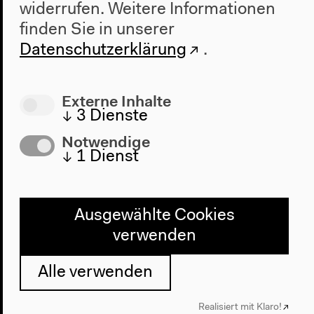
widerrufen.
Weitere Informationen
finden Sie in unserer
Datenschutzerklärung
.
Externe Inhalte
↓
3
Dienste
Notwendige
↓
1
Dienst
Programm
Ausgewählte Cookies
2022
verwenden
Das Neue Alphabet
Das Anthropozän am HKW
Alle verwenden
Haus
Realisiert mit Klaro!