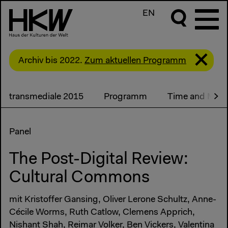
EN
Archiv bis 2022.
Zum aktuellen Programm
transmediale 2015
Programm
Time and Moti
Panel
The Post-Digital Review:
Cultural Commons
mit Kristoffer Gansing, Oliver Lerone Schultz, Anne-
Cécile Worms, Ruth Catlow, Clemens Apprich,
Nishant Shah, Reimar Volker, Ben Vickers, Valentina