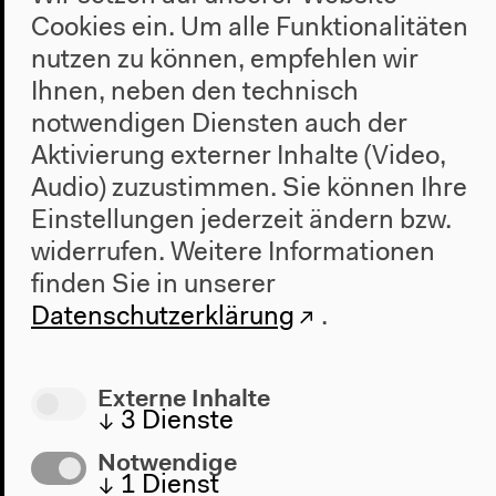
Cookies ein. Um alle Funktionalitäten
New Alphabet School
nutzen zu können, empfehlen wir
#Instituting: Workshops &
Ihnen, neben den technisch
öffentliches Programm
notwendigen Diensten auch der
25.6.2021
Aktivierung externer Inhalte (Video,
Audio) zuzustimmen. Sie können Ihre
Einstellungen jederzeit ändern bzw.
widerrufen.
Weitere Informationen
Alle Veranstaltungen
finden Sie in unserer
Datenschutzerklärung
.
Externe Inhalte
↓
3
Dienste
Notwendige
↓
1
Dienst