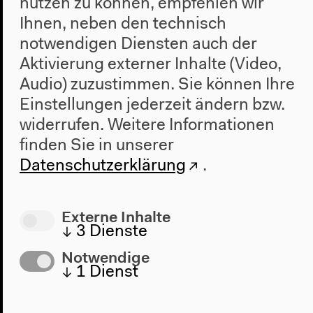
nutzen zu können, empfehlen wir
Ihnen, neben den technisch
notwendigen Diensten auch der
Aktivierung externer Inhalte (Video,
Audio) zuzustimmen. Sie können Ihre
Einstellungen jederzeit ändern bzw.
Programm
widerrufen.
Weitere Informationen
2022
finden Sie in unserer
Das Neue Alphabet
Datenschutzerklärung
.
Das Anthropozän am HKW
Haus
Externe Inhalte
↓
3
Dienste
Über uns
Architektur
Notwendige
↓
1
Dienst
Geschichte
Besuch