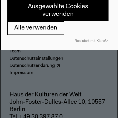
Ausgewählte Cookies
Anfahrt
verwenden
Barrierefreiheit
Webshop
Alle verwenden
Kontakt
Realisiert mit Klaro!
Presse
Team
Datenschutzeinstellungen
Datenschutzerklärung
Impressum
Haus der Kulturen der Welt
John-Foster-Dulles-Allee 10, 10557
Berlin
Tel + 49 30 397 87 0