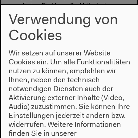
geografischen Strukturen. Die Methode des
Mapping wird dabei nicht angewendet, um Grenzen
Verwendung von
auf Landkarten sichtbar zu machen. Vielmehr
interveniert sie, ermöglicht gesellschaftliche
Cookies
Gegenentwürfe – und entwickelt Utopien für einen
Ort zum Ankommen.
Wir setzen auf unserer Website
Cookies ein. Um alle Funktionalitäten
nutzen zu können, empfehlen wir
#Flucht
#Kulturelle Bildung
#Migration
#Workshop
Ihnen, neben den technisch
notwendigen Diensten auch der
Aktivierung externer Inhalte (Video,
Vorherige Veranstaltung
Audio) zuzustimmen. Sie können Ihre
Neue mediale
Einstellungen jederzeit ändern bzw.
Öffentlichkeiten
widerrufen.
Weitere Informationen
finden Sie in unserer