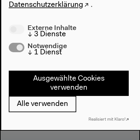
Datenschutzerklärung
.
Nächste Veranstaltung
Hörzeug*innen:
Externe Inhalte
↓
3
Dienste
Erinnerungen an
Notwendige
Nicht-Orte
↓
1
Dienst
Ausgewählte Cookies
verwenden
Alle verwenden
Realisiert mit Klaro!