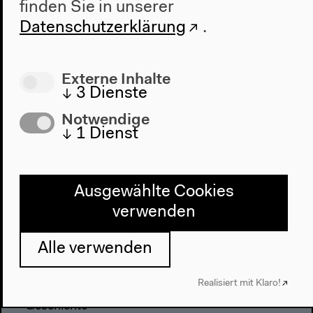
finden Sie in unserer
Datenschutzerklärung
.
Externe Inhalte
↓
3
Dienste
Notwendige
↓
1
Dienst
Programm
2022
Das Neue Alphabet
Ausgewählte Cookies
Das Anthropozän am HKW
verwenden
Haus
Alle verwenden
Über uns
Realisiert mit Klaro!
Architektur
Geschichte