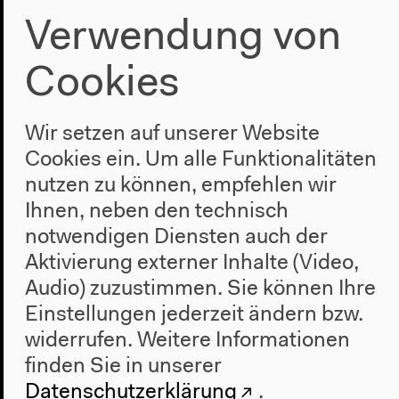
Verwendung von
Cookies
Wir setzen auf unserer Website
Cookies ein. Um alle Funktionalitäten
nutzen zu können, empfehlen wir
Livestream mit deutscher Übersetzung auf
hkw.de
Ihnen, neben den technisch
notwendigen Diensten auch der
Aktivierung externer Inhalte (Video,
Audio) zuzustimmen. Sie können Ihre
Einstellungen jederzeit ändern bzw.
widerrufen.
Weitere Informationen
finden Sie in unserer
Wir empfehlen, den eigenen Laptop oder das eigene
Datenschutzerklärung
.