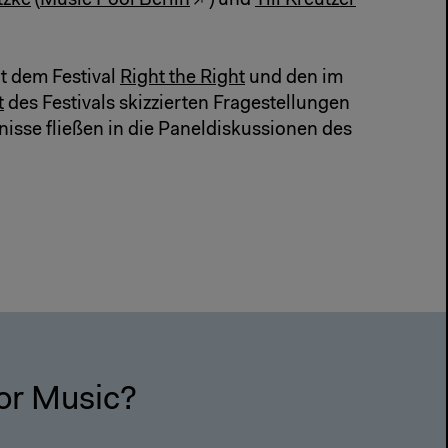
tzke
(
Music Pool Berlin
) und
Till Kreutzer
t dem Festival
Right the Right
und den im
t
des Festivals skizzierten Fragestellungen
isse fließen in die Paneldiskussionen des
or Music?