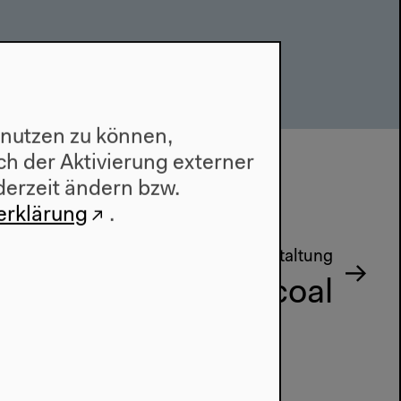
 nutzen zu können,
h der Aktivierung externer
shop
derzeit ändern bzw.
erklärung
.
Nächste Veranstaltung
Hermeto Pascoal