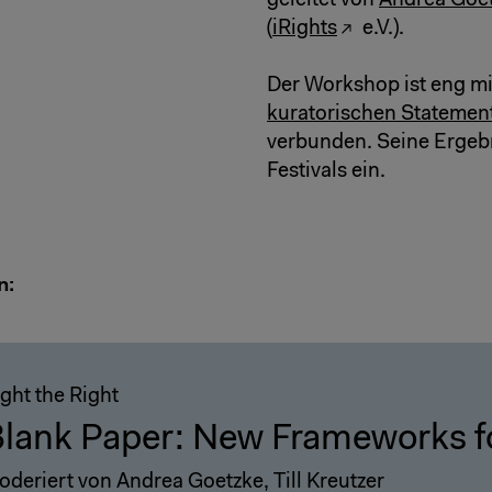
geleitet von
Andrea Goe
(
iRights
e.V.).
Der Workshop ist eng mi
kuratorischen Statemen
verbunden. Seine Ergebn
Festivals ein.
n:
ght the Right
lank Paper: New Frameworks f
oderiert von Andrea Goetzke, Till Kreutzer