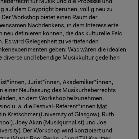
rheberrecht für Musik und die Prozesse und
g auf dem Coypright beruhen, völlig neu zu
. Der Workshop bietet einen Raum der
einsamen Nachdenkens, in dem Interessierte
eu definieren können, die das kulturelle Feld
n. Es wird Gelegenheit zu vertiefenden
kenexperimenten geben: Was wären die idealen
e diverse und lebendige Musikkultur gedeihen
st*innen, Jurist*innen, Akademiker*innen,
 an einer Neufassung des Musikurheberrechts
geladen, an dem Workshop teilzunehmen.
nd u. a. die Festival-Referent*innen
Mat
tin Kretschmer
(University of Glasgow),
Ruth
hool),
Joey Akan
(Musikjurnalist) und
Joe
versity). Der Workshop wird konzipiert und