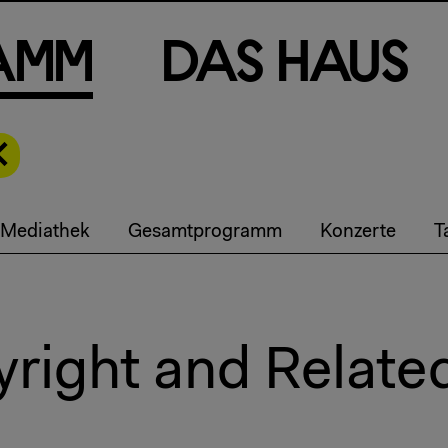
a
m
m
D
a
s
H
a
u
s
Mediathek
Gesamtprogramm
Konzerte
T
yright and Relat