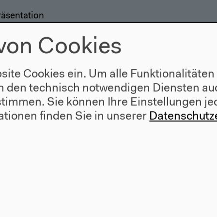
räsentation
2.11.2019
von Cookies
site Cookies ein. Um alle Funktionalitäten
n den technisch notwendigen Diensten auc
#Musik
#Urheberrecht
#Work
ustimmen. Sie können Ihre Einstellungen je
ationen finden Sie in unserer
Datenschutz