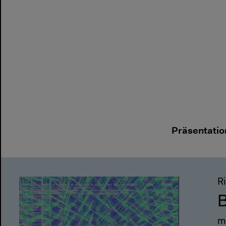
Präsentatio
Ri
B
m