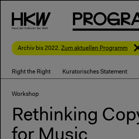
P
R
o
g
R
Archiv bis 2022.
Zum aktuellen Programm
Right the Right
Kuratorisches Statement
Workshop
Rethinking Cop
for Music