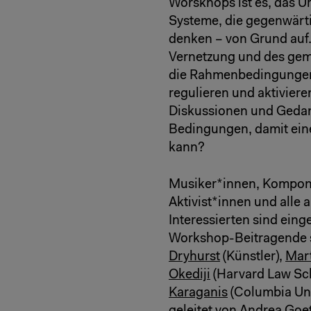
Worskhops ist es, das U
Systeme, die gegenwärti
denken – von Grund auf
Vernetzung und des gem
die Rahmenbedingungen n
regulieren und aktiviere
Diskussionen und Gedan
Bedingungen, damit ein
kann?
Musiker*innen, Komponi
Aktivist*innen und alle
Interessierten sind ein
Workshop-Beitragende si
Dryhurst
(Künstler),
Mar
Okediji
(Harvard Law Sc
Karaganis
(Columbia Uni