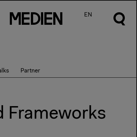
m
e
d
I
e
n
EN
alks
Partner
ed Frameworks