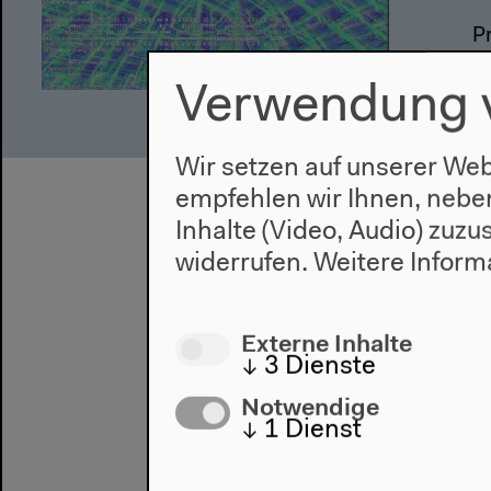
P
2
Verwendung 
Wir setzen auf unserer Web
empfehlen wir Ihnen, nebe
Inhalte (Video, Audio) zuz
widerrufen.
Weitere Inform
Externe Inhalte
↓
3
Dienste
Notwendige
↓
1
Dienst