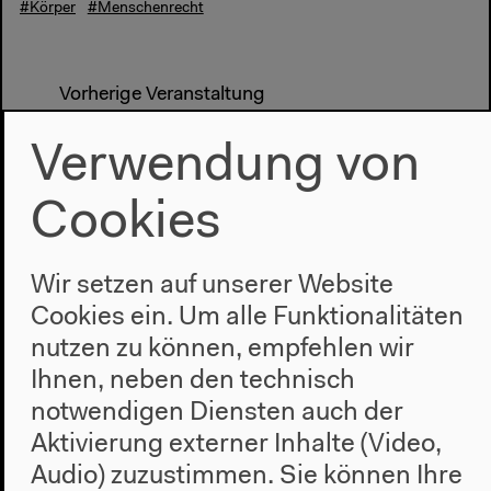
#Körper
#Menschenrecht
Vorherige Veranstaltung
Der disziplinierte
Verwendung von
Körper
Cookies
Nächste Veranstaltung
Wir setzen auf unserer Website
Achtsamkeit und
Cookies ein. Um alle Funktionalitäten
nutzen zu können, empfehlen wir
Architektur
Ihnen, neben den technisch
notwendigen Diensten auch der
Aktivierung externer Inhalte (Video,
Audio) zuzustimmen. Sie können Ihre