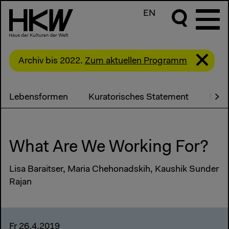
EN
Archiv bis 2022.
Zum aktuellen Programm
Lebensformen
Kuratorisches Statement
Medi
What Are We Working For?
Lisa Baraitser, Maria Chehonadskih, Kaushik Sunder
Rajan
Fr 26.4.2019