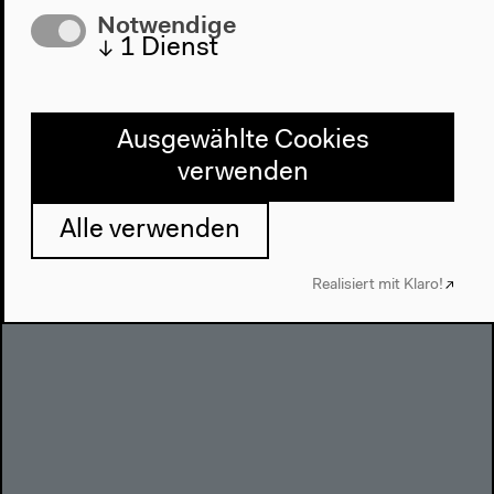
Notwendige
↓
1
Dienst
Audio – 0:10:17
What Are We Working For?
Ausgewählte Cookies
(Englisch)
verwenden
Mit Lisa Baraitser, Maria Chehonadskih, Kaushik
Alle verwenden
Sunder Rajan Englische Originalversion Gespräch,
26.04.2019
Realisiert mit Klaro!