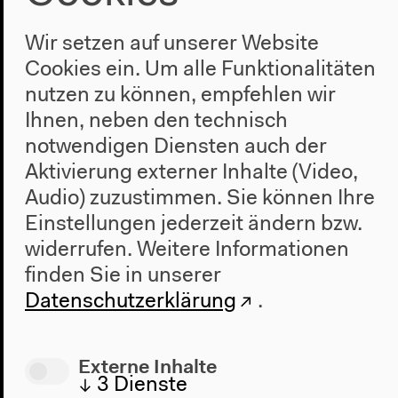
What Are We Working For?
Wir setzen auf unserer Website
(Englisch)
Cookies ein. Um alle Funktionalitäten
Mit Kaushik Sunder Rajan Englische Originalversion
nutzen zu können, empfehlen wir
Gespräch, 26.04.2019
Ihnen, neben den technisch
notwendigen Diensten auch der
Aktivierung externer Inhalte (Video,
Audio) zuzustimmen. Sie können Ihre
Einstellungen jederzeit ändern bzw.
widerrufen.
Weitere Informationen
finden Sie in unserer
Datenschutzerklärung
.
Externe Inhalte
↓
3
Dienste