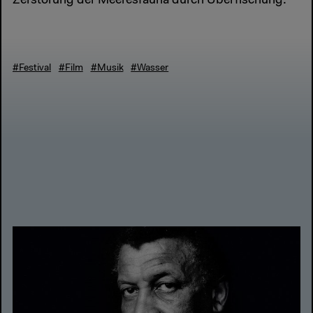
Zerstörung der Meeresfauna durch Überfischung.
#Festival
#Film
#Musik
#Wasser