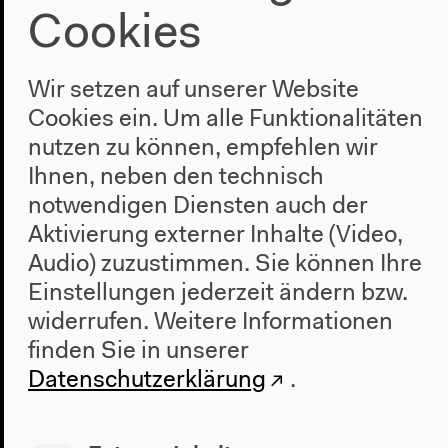
Cookies
Wir setzen auf unserer Website
Vorherige Veranstaltung
Cookies ein. Um alle Funktionalitäten
Abdullah Ibrahim &
nutzen zu können, empfehlen wir
Ihnen, neben den technisch
Ekaya | Idris
notwendigen Diensten auch der
Ackamoor & The
Aktivierung externer Inhalte (Video,
Audio) zuzustimmen. Sie können Ihre
Pyramids
Einstellungen jederzeit ändern bzw.
widerrufen.
Weitere Informationen
finden Sie in unserer
Nächste Veranstaltung
Datenschutzerklärung
.
Oumou Sangaré |
Pascuala Ilabaca