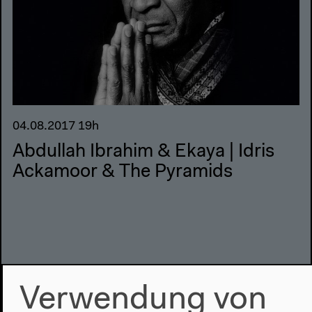
04.08.2017 19h
Abdullah Ibrahim & Ekaya | Idris
Ackamoor & The Pyramids
Verwendung von