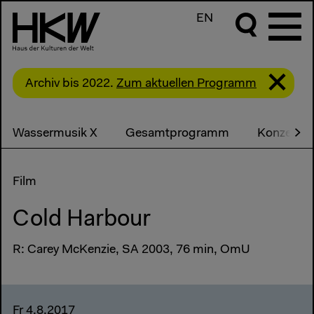
EN
Archiv bis 2022.
Zum aktuellen Programm
Wassermusik X
Gesamtprogramm
Konzerte
Film
Cold Harbour
R: Carey McKenzie, SA 2003, 76 min, OmU
Fr 4.8.2017