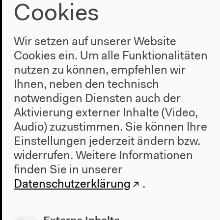
Cookies
Wir setzen auf unserer Website
Cookies ein. Um alle Funktionalitäten
nutzen zu können, empfehlen wir
Ihnen, neben den technisch
notwendigen Diensten auch der
Aktivierung externer Inhalte (Video,
Vorherige Veranstaltung
Audio) zuzustimmen. Sie können Ihre
Arto Lindsay & Band |
Einstellungen jederzeit ändern bzw.
Romperayo | Eli Pavel
widerrufen.
Weitere Informationen
finden Sie in unserer
Datenschutzerklärung
.
Nächste Veranstaltung
Bixiga 70 | Los Pirañas