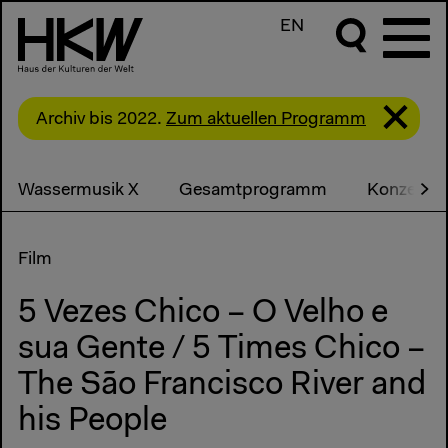
EN
Archiv bis 2022.
Zum aktuellen Programm
Wassermusik X
Gesamtprogramm
Konzerte
Film
5 Vezes Chico – O Velho e
sua Gente / 5 Times Chico –
The São Francisco River and
his People