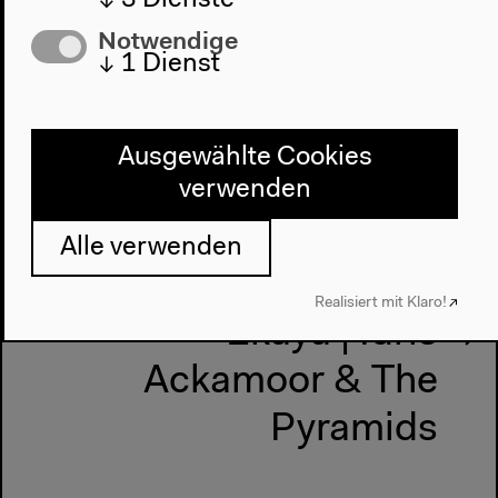
↓
3
Dienste
Notwendige
↓
1
Dienst
Vorherige Veranstaltung
Char... the No Man’s
Island
Ausgewählte Cookies
verwenden
Alle verwenden
Nächste Veranstaltung
Abdullah Ibrahim &
Realisiert mit Klaro!
Ekaya | Idris
Ackamoor & The
Pyramids