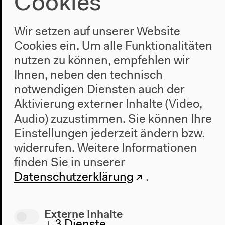
Cookies
Char... the No Man’s Island
Wir setzen auf unserer Website
R: Sourav Sarangi, IND / J / I / DK / N 2013, 88 min,
Cookies ein. Um alle Funktionalitäten
OmE
nutzen zu können, empfehlen wir
Mikrokosmos einer Flussinsel zwischen
Ihnen, neben den technisch
Reisschmuggel und den Launen des Ganges
notwendigen Diensten auch der
Aktivierung externer Inhalte (Video,
Audio) zuzustimmen. Sie können Ihre
Einstellungen jederzeit ändern bzw.
widerrufen.
Weitere Informationen
finden Sie in unserer
Datenschutzerklärung
.
Externe Inhalte