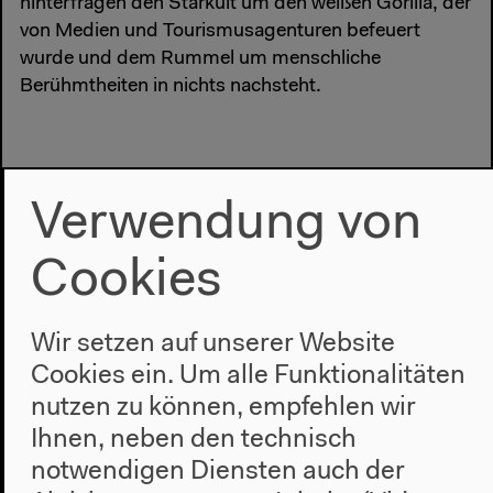
hinterfragen den Starkult um den weißen Gorilla, der
von Medien und Tourismusagenturen befeuert
wurde und dem Rummel um menschliche
Berühmtheiten in nichts nachsteht.
#kids&teens
#Kulturelle Bildung
#Mensch
#Menschenbild
Verwendung von
#Natur
#Tier
#Workshop
Cookies
Vorherige Veranstaltung
Artist Talk
Wir setzen auf unserer Website
Cookies ein. Um alle Funktionalitäten
nutzen zu können, empfehlen wir
Ihnen, neben den technisch
Nächste Veranstaltung
notwendigen Diensten auch der
Ausstellungsführung