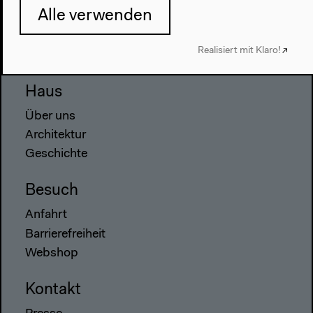
Alle verwenden
2022
Das Neue Alphabet
Realisiert mit Klaro!
Das Anthropozän am HKW
Haus
Über uns
Architektur
Geschichte
Besuch
Anfahrt
Barrierefreiheit
Webshop
Kontakt