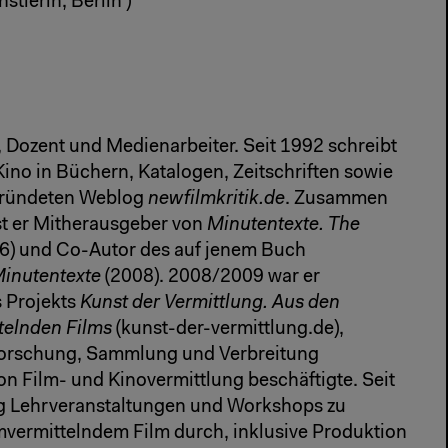
stlerin, Berlin )
r, Dozent und Medienarbeiter. Seit 1992 schreibt
 Kino in Büchern, Katalogen, Zeitschriften sowie
gründeten Weblog
newfilmkritik.de
. Zusammen
st er Mitherausgeber von
Minutentexte. The
6) und Co-Autor des auf jenem Buch
inutentexte
(2008). 2008/2009 war er
s Projekts
Kunst der Vermittlung. Aus den
telnden Films
(kunst-der-vermittlung.de),
rforschung, Sammlung und Verbreitung
on Film- und Kinovermittlung beschäftigte. Seit
ig Lehrveranstaltungen und Workshops zu
mvermittelndem Film durch, inklusive Produktion