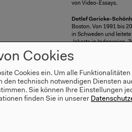
von Video-Essays.
Detlef Gericke-Schön
Boston. Von 1991 bis 20
in Schweden und leitete
Jakarta in Indonesien. 
Bereichs Film in der Zen
von Cookies
Koordinierung der intern
der Freien Universität Be
site Cookies ein. Um alle Funktionalitäten
Eberhard Karls Universi
Leitung des Goethe-Insti
n den technisch notwendigen Diensten auc
ustimmen. Sie können Ihre Einstellungen je
ationen finden Sie in unserer
Datenschutz
#Arbeit
#Film
#Konferenz
#M