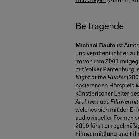
Hito Steyerl
(Autorin, Kün
Beitragende
Michael Baute
ist Auto
und veröffentlicht er zu
im von ihm 2001 mitge
mit Volker Pantenburg i
Night of the Hunter
(200
basierenden Hörspiels
M
künstlerischer Leiter de
Archiven des Filmvermit
welches sich mit der E
audiovisueller Formen v
2010 führt er regelmäß
Filmvermittlung und Fil