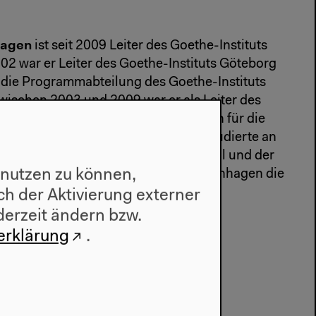
hagen
ist seit 2009 Leiter des Goethe-Instituts
02 war er Leiter des Goethe-Instituts Göteborg
 die Programmabteilung des Goethe-Instituts
Zwischen 2003 und 2009 war er als Leiter des
trale des Goethe-Instituts in München für die
ationalen Filmarbeit zuständig. Er studierte an
rlin, der Universität Toulouse Le Mirail und der
 nutzen zu können,
tät Tübingen. 2015 tritt Gericke-Schönhagen die
tuts Vilnius an.
h der Aktivierung externer
derzeit ändern bzw.
erklärung
.
ensch
#Wahrnehmung