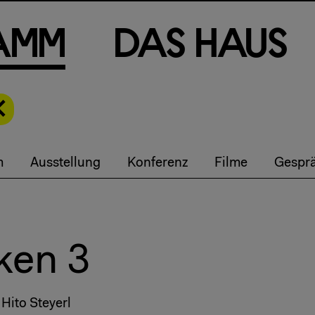
a
m
m
D
a
s
H
a
u
s
m
Ausstellung
Konferenz
Filme
Gespr
ken 3
Hito Steyerl