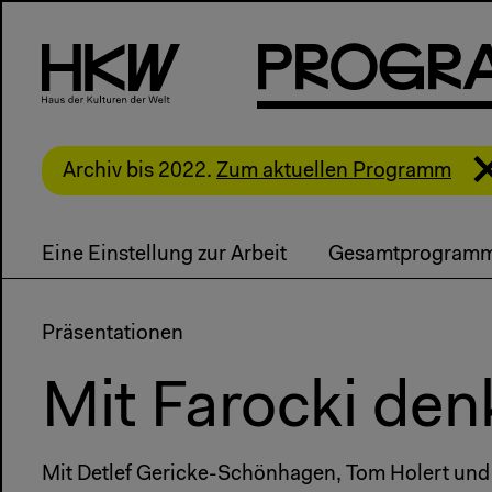
P
R
o
g
R
Archiv bis 2022.
Zum aktuellen Programm
Eine Einstellung zur Arbeit
Gesamtprogram
Präsentationen
Mit Farocki den
Mit Detlef Gericke-Schönhagen, Tom Holert und 