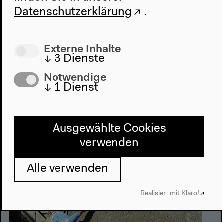
Eine Einstellung zur Arbeit
Datenschutzerklärung
.
Ausstellung
Externe Inhalte
↓
3
Dienste
Freitag 27.3.2015
Notwendige
↓
1
Dienst
11–19h
Ausgewählte Cookies
verwenden
Alle verwenden
Realisiert mit Klaro!