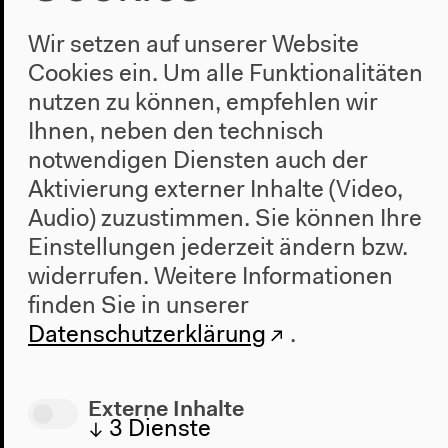
Wir setzen auf unserer Website
#Arbeit
#Film
#kids&teens
#Kulturelle Bildung
#Mensch
#Wahrnehmung
#Workshop
Cookies ein. Um alle Funktionalitäten
nutzen zu können, empfehlen wir
Ihnen, neben den technisch
Vorherige Veranstaltung
notwendigen Diensten auch der
Ausstellungsführung
Aktivierung externer Inhalte (Video,
Audio) zuzustimmen. Sie können Ihre
Einstellungen jederzeit ändern bzw.
Nächste Veranstaltung
widerrufen.
Weitere Informationen
Familiennachmittag
finden Sie in unserer
Datenschutzerklärung
.
mit Kurzfilmen
Externe Inhalte
↓
3
Dienste