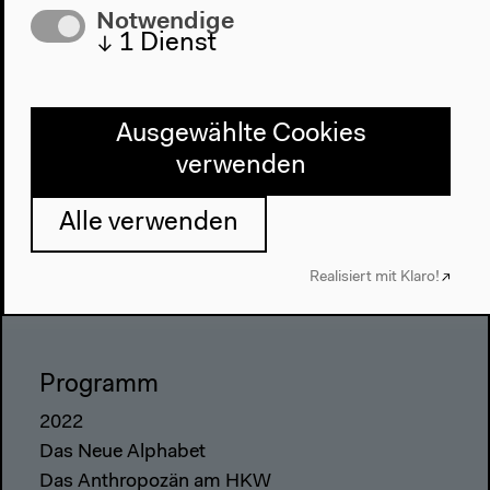
Notwendige
↓
1
Dienst
Ausgewählte Cookies
verwenden
Alle verwenden
Realisiert mit Klaro!
Programm
2022
Das Neue Alphabet
Das Anthropozän am HKW