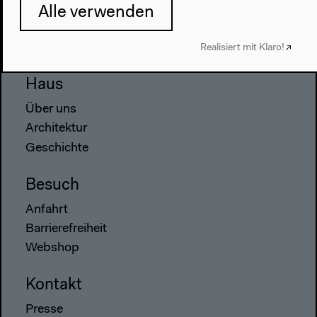
2022
Alle verwenden
Das Neue Alphabet
Das Anthropozän am HKW
Realisiert mit Klaro!
Haus
Über uns
Architektur
Geschichte
Besuch
Anfahrt
Barrierefreiheit
Webshop
Kontakt
Presse