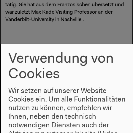
tätig. Sie hat aus dem Französischen übersetzt und
war zuletzt Max Kade Visiting Professor an der
Vanderbilt-University in Nashville .
#Demokratie
#Diskurs
#Eröffnung
#Keynote
#Rassismus
Verwendung von
#Südafrika
Cookies
Vorherige Veranstaltung
Exile Faces
Wir setzen auf unserer Website
Cookies ein. Um alle Funktionalitäten
nutzen zu können, empfehlen wir
Nächste Veranstaltung
Ihnen, neben den technisch
Hugh Masekela
notwendigen Diensten auch der