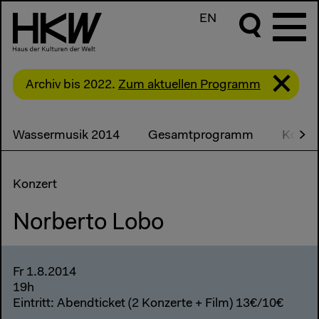
EN
Archiv bis 2022.
Zum aktuellen Programm
Wassermusik 2014
Gesamtprogramm
Konze
Konzert
Norberto Lobo
Fr 1.8.2014
19h
Eintritt: Abendticket (2 Konzerte + Film) 13€/10€