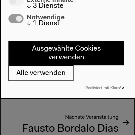
↓
3
Dienste
Notwendige
↓
1
Dienst
Ausgewählte Cookies
verwenden
Vorherige Veranstaltung
Alle verwenden
Deus é Brasileiro (God
Realisiert mit Klaro!
is Brazilian)
Nächste Veranstaltung
Fausto Bordalo Dias