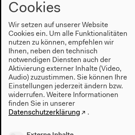
Cookies
Wir setzen auf unserer Website
Cookies ein. Um alle Funktionalitäten
nutzen zu können, empfehlen wir
Ihnen, neben den technisch
1.8.2014
notwendigen Diensten auch der
Tabu
Aktivierung externer Inhalte (Video,
Audio) zuzustimmen. Sie können Ihre
R: Miguel Gomes
Einstellungen jederzeit ändern bzw.
Portugal/Deutschland/Brasilien/Frankreich 2012,
widerrufen.
Weitere Informationen
111 min, OmU
finden Sie in unserer
Datenschutzerklärung
.
Externe Inhalte